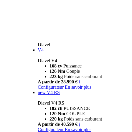
Diavel
V4
Diavel V4
168 cv
Puissance
126 Nm
Couple
223 kg
Poids sans carburant
A partir de 28.990 €
i
Configurateur
En savoir plus
new
V4 RS
Diavel V4 RS
182 ch
PUISSANCE
120 Nm
COUPLE
220 kg
Poids sans carburant
A partir de 40.590 €
i
Configurateur
En savoir plus