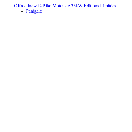
Offroad
new
E-Bike
Motos de 35kW
Éditions Limitées
Panigale