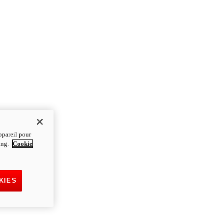
ppareil pour
ting.
Cookie
KIES