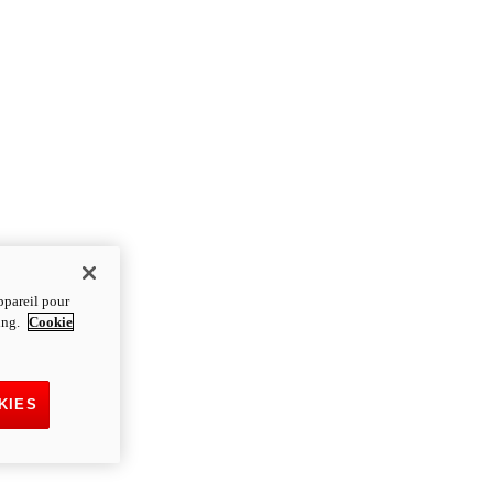
ppareil pour
ting.
Cookie
KIES