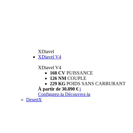
XDiavel
XDiavel V4
XDiavel V4
168 CV
PUISSANCE
126 NM
COUPLE
229 KG
POIDS SANS CARBURANT
À partir de 30.890 €
i
Configurez-la
Découvrez-la
DesertX