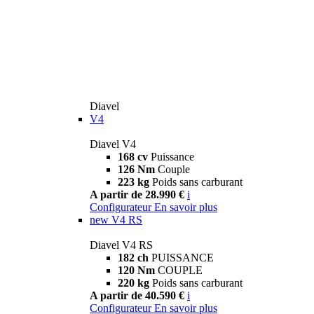
Diavel
V4
Diavel V4
168 cv
Puissance
126 Nm
Couple
223 kg
Poids sans carburant
A partir de 28.990 €
i
Configurateur
En savoir plus
new
V4 RS
Diavel V4 RS
182 ch
PUISSANCE
120 Nm
COUPLE
220 kg
Poids sans carburant
A partir de 40.590 €
i
Configurateur
En savoir plus