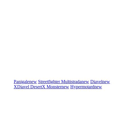
Panigale
new
Streetfighter
Multistrada
new
Diavel
new
XDiavel
DesertX
Monster
new
Hypermotard
new