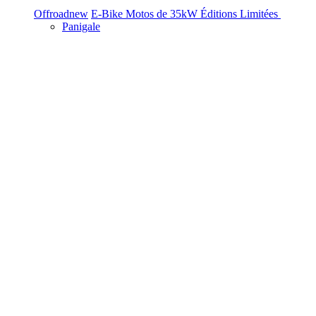
Offroad
new
E-Bike
Motos de 35kW
Éditions Limitées
Panigale