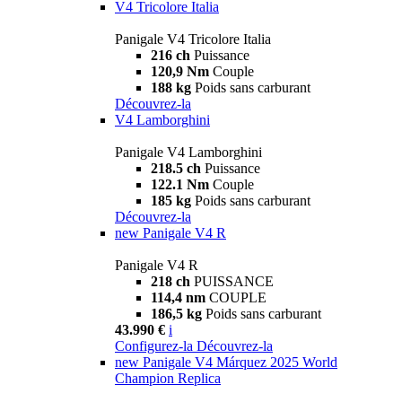
V4 Tricolore Italia
Panigale V4 Tricolore Italia
216 ch
Puissance
120,9 Nm
Couple
188 kg
Poids sans carburant
Découvrez-la
V4 Lamborghini
Panigale V4 Lamborghini
218.5 ch
Puissance
122.1 Nm
Couple
185 kg
Poids sans carburant
Découvrez-la
new
Panigale V4 R
Panigale V4 R
218 ch
PUISSANCE
114,4 nm
COUPLE
186,5 kg
Poids sans carburant
43.990 €
i
Configurez-la
Découvrez-la
new
Panigale V4 Márquez 2025 World
Champion Replica