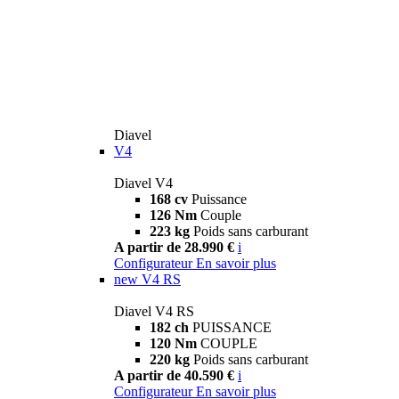
Diavel
V4
Diavel V4
168 cv
Puissance
126 Nm
Couple
223 kg
Poids sans carburant
A partir de 28.990 €
i
Configurateur
En savoir plus
new
V4 RS
Diavel V4 RS
182 ch
PUISSANCE
120 Nm
COUPLE
220 kg
Poids sans carburant
A partir de 40.590 €
i
Configurateur
En savoir plus