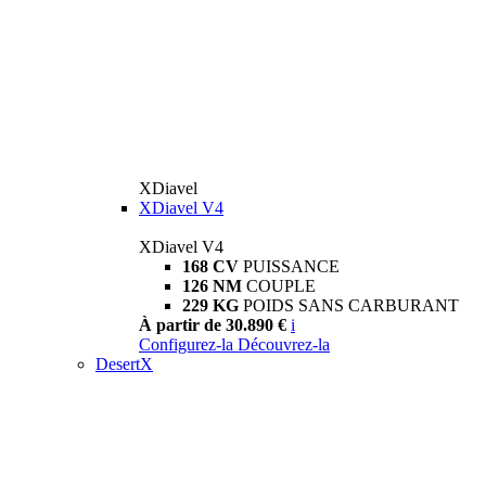
XDiavel
XDiavel V4
XDiavel V4
168 CV
PUISSANCE
126 NM
COUPLE
229 KG
POIDS SANS CARBURANT
À partir de 30.890 €
i
Configurez-la
Découvrez-la
DesertX