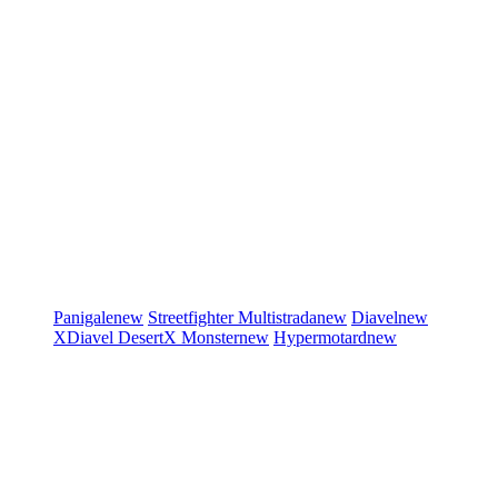
Panigale
new
Streetfighter
Multistrada
new
Diavel
new
XDiavel
DesertX
Monster
new
Hypermotard
new