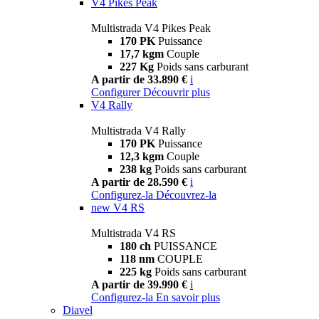
V4 Pikes Peak
Multistrada V4 Pikes Peak
170 PK
Puissance
17,7 kgm
Couple
227 Kg
Poids sans carburant
A partir de 33.890 €
i
Configurer
Découvrir plus
V4 Rally
Multistrada V4 Rally
170 PK
Puissance
12,3 kgm
Couple
238 kg
Poids sans carburant
A partir de 28.590 €
i
Configurez-la
Découvrez-la
new
V4 RS
Multistrada V4 RS
180 ch
PUISSANCE
118 nm
COUPLE
225 kg
Poids sans carburant
A partir de 39.990 €
i
Configurez-la
En savoir plus
Diavel