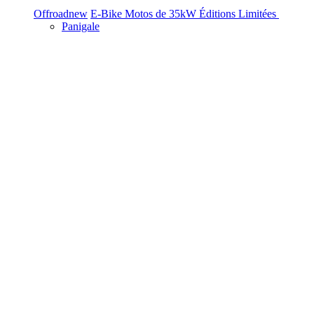
Offroad
new
E-Bike
Motos de 35kW
Éditions Limitées
Panigale