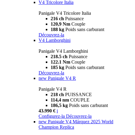
V4 Tricolore Italia
Panigale V4 Tricolore Italia
216 ch
Puissance
120,9 Nm
Couple
188 kg
Poids sans carburant
Découvrez-la
V4 Lamborghini
Panigale V4 Lamborghini
218.5 ch
Puissance
122.1 Nm
Couple
185 kg
Poids sans carburant
Découvrez-la
new
Panigale V4 R
Panigale V4 R
218 ch
PUISSANCE
114,4 nm
COUPLE
186,5 kg
Poids sans carburant
43.990 €
i
Configurez-la
Découvrez-la
new
Panigale V4 Márquez 2025 World
Champion Replica