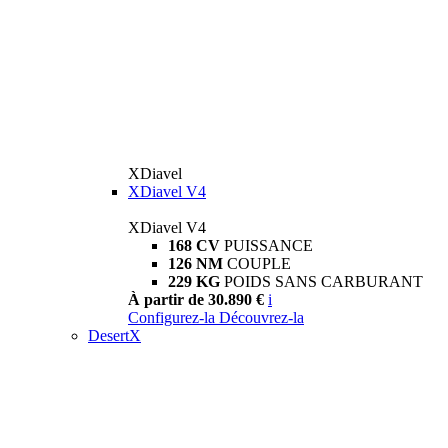
XDiavel
XDiavel V4
XDiavel V4
168 CV
PUISSANCE
126 NM
COUPLE
229 KG
POIDS SANS CARBURANT
À partir de 30.890 €
i
Configurez-la
Découvrez-la
DesertX