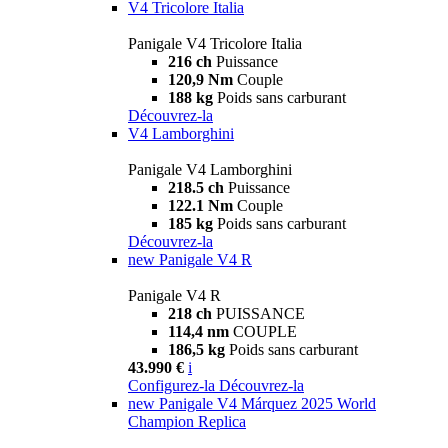
V4 Tricolore Italia
Panigale V4 Tricolore Italia
216 ch
Puissance
120,9 Nm
Couple
188 kg
Poids sans carburant
Découvrez-la
V4 Lamborghini
Panigale V4 Lamborghini
218.5 ch
Puissance
122.1 Nm
Couple
185 kg
Poids sans carburant
Découvrez-la
new
Panigale V4 R
Panigale V4 R
218 ch
PUISSANCE
114,4 nm
COUPLE
186,5 kg
Poids sans carburant
43.990 €
i
Configurez-la
Découvrez-la
new
Panigale V4 Márquez 2025 World
Champion Replica