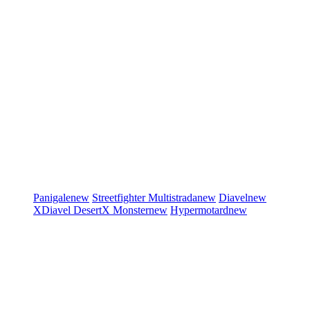
Panigale
new
Streetfighter
Multistrada
new
Diavel
new
XDiavel
DesertX
Monster
new
Hypermotard
new