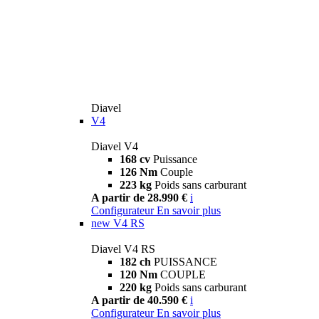
Diavel
V4
Diavel V4
168 cv
Puissance
126 Nm
Couple
223 kg
Poids sans carburant
A partir de 28.990 €
i
Configurateur
En savoir plus
new
V4 RS
Diavel V4 RS
182 ch
PUISSANCE
120 Nm
COUPLE
220 kg
Poids sans carburant
A partir de 40.590 €
i
Configurateur
En savoir plus