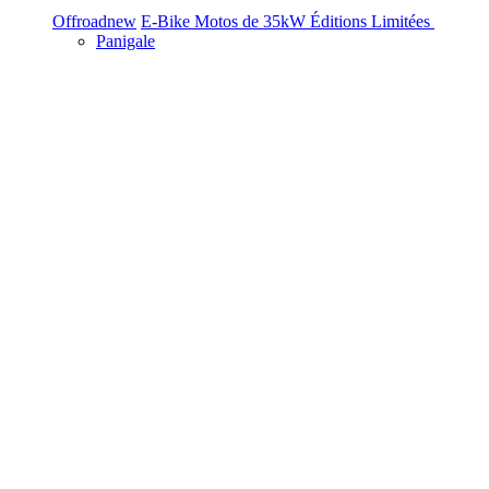
Offroad
new
E-Bike
Motos de 35kW
Éditions Limitées
Panigale