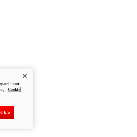
ppareil pour
ting.
Cookie
KIES