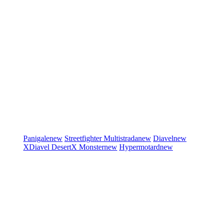
Panigale
new
Streetfighter
Multistrada
new
Diavel
new
XDiavel
DesertX
Monster
new
Hypermotard
new