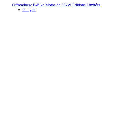
Offroad
new
E-Bike
Motos de 35kW
Éditions Limitées
Panigale