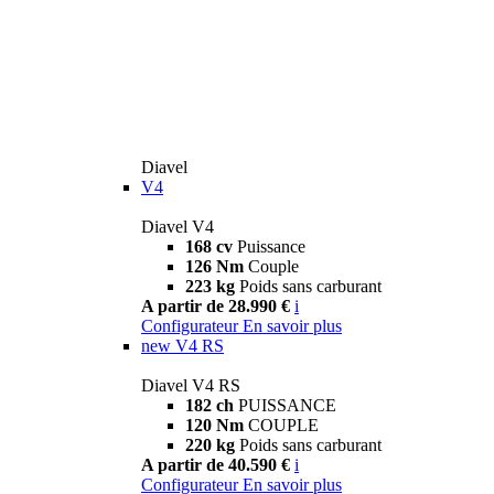
Diavel
V4
Diavel V4
168 cv
Puissance
126 Nm
Couple
223 kg
Poids sans carburant
A partir de 28.990 €
i
Configurateur
En savoir plus
new
V4 RS
Diavel V4 RS
182 ch
PUISSANCE
120 Nm
COUPLE
220 kg
Poids sans carburant
A partir de 40.590 €
i
Configurateur
En savoir plus