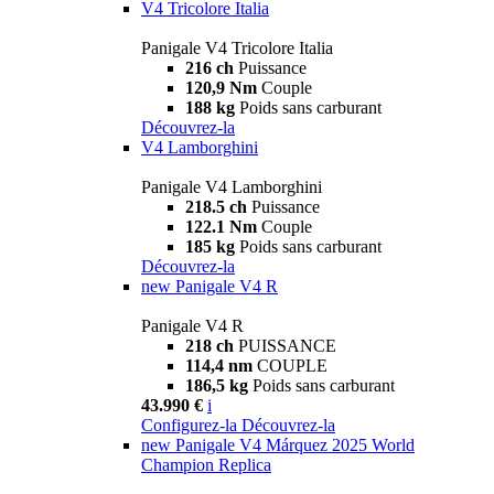
V4 Tricolore Italia
Panigale V4 Tricolore Italia
216 ch
Puissance
120,9 Nm
Couple
188 kg
Poids sans carburant
Découvrez-la
V4 Lamborghini
Panigale V4 Lamborghini
218.5 ch
Puissance
122.1 Nm
Couple
185 kg
Poids sans carburant
Découvrez-la
new
Panigale V4 R
Panigale V4 R
218 ch
PUISSANCE
114,4 nm
COUPLE
186,5 kg
Poids sans carburant
43.990 €
i
Configurez-la
Découvrez-la
new
Panigale V4 Márquez 2025 World
Champion Replica