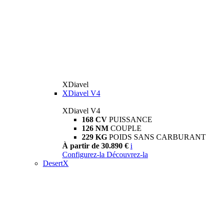
XDiavel
XDiavel V4
XDiavel V4
168 CV
PUISSANCE
126 NM
COUPLE
229 KG
POIDS SANS CARBURANT
À partir de 30.890 €
i
Configurez-la
Découvrez-la
DesertX