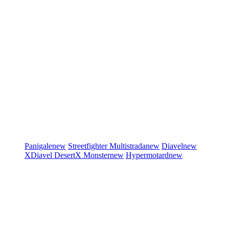
Panigale
new
Streetfighter
Multistrada
new
Diavel
new
XDiavel
DesertX
Monster
new
Hypermotard
new