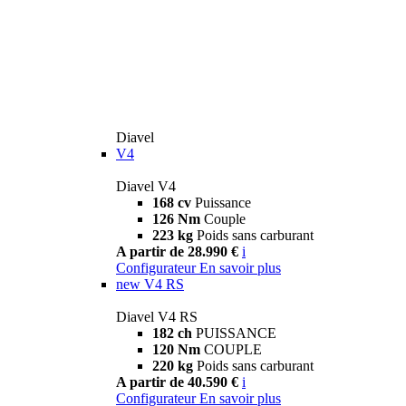
Diavel
V4
Diavel V4
168 cv
Puissance
126 Nm
Couple
223 kg
Poids sans carburant
A partir de 28.990 €
i
Configurateur
En savoir plus
new
V4 RS
Diavel V4 RS
182 ch
PUISSANCE
120 Nm
COUPLE
220 kg
Poids sans carburant
A partir de 40.590 €
i
Configurateur
En savoir plus