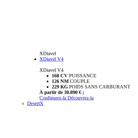
XDiavel
XDiavel V4
XDiavel V4
168 CV
PUISSANCE
126 NM
COUPLE
229 KG
POIDS SANS CARBURANT
À partir de 30.890 €
i
Configurez-la
Découvrez-la
DesertX