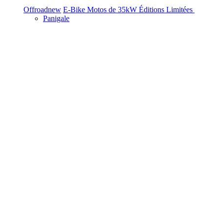
Offroad
new
E-Bike
Motos de 35kW
Éditions Limitées
Panigale