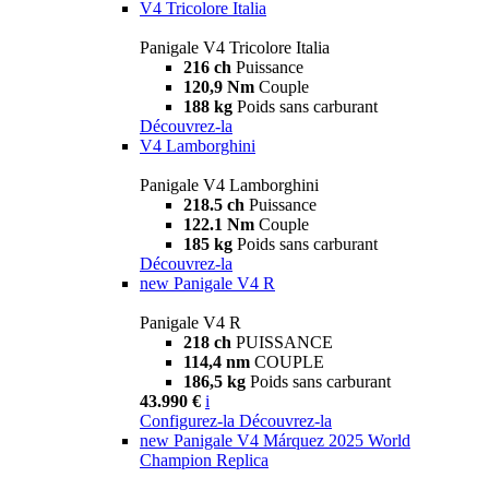
V4 Tricolore Italia
Panigale V4 Tricolore Italia
216 ch
Puissance
120,9 Nm
Couple
188 kg
Poids sans carburant
Découvrez-la
V4 Lamborghini
Panigale V4 Lamborghini
218.5 ch
Puissance
122.1 Nm
Couple
185 kg
Poids sans carburant
Découvrez-la
new
Panigale V4 R
Panigale V4 R
218 ch
PUISSANCE
114,4 nm
COUPLE
186,5 kg
Poids sans carburant
43.990 €
i
Configurez-la
Découvrez-la
new
Panigale V4 Márquez 2025 World
Champion Replica