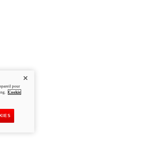
ppareil pour
ting.
Cookie
KIES