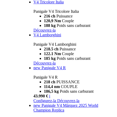
V4 Tricolore Italia
Panigale V4 Tricolore Italia
216 ch
Puissance
120,9 Nm
Couple
188 kg
Poids sans carburant
Découvrez-la
V4 Lamborghini
Panigale V4 Lamborghini
218.5 ch
Puissance
122.1 Nm
Couple
185 kg
Poids sans carburant
Découvrez-la
new
Panigale V4 R
Panigale V4 R
218 ch
PUISSANCE
114,4 nm
COUPLE
186,5 kg
Poids sans carburant
43.990 €
i
Configurez-la
Découvrez-la
new
Panigale V4 Márquez 2025 World
Champion Replica