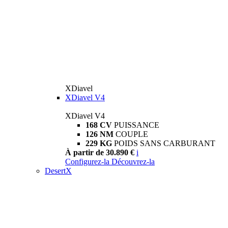
XDiavel
XDiavel V4
XDiavel V4
168 CV
PUISSANCE
126 NM
COUPLE
229 KG
POIDS SANS CARBURANT
À partir de 30.890 €
i
Configurez-la
Découvrez-la
DesertX