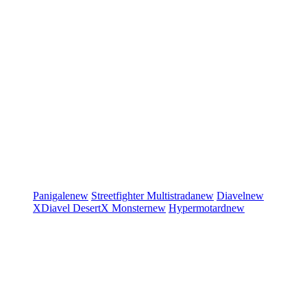
Panigale
new
Streetfighter
Multistrada
new
Diavel
new
XDiavel
DesertX
Monster
new
Hypermotard
new