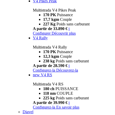
V4 Pikes Peak
Multistrada V4 Pikes Peak
170 PK
Puissance
17,7 kgm
Couple
227 Kg
Poids sans carburant
A partir de 33.890 €
i
Configurer
Découvrir plus
V4 Rally
Multistrada V4 Rally
170 PK
Puissance
12,3 kgm
Couple
238 kg
Poids sans carburant
A partir de 28.590 €
i
Configurez-la
Découvrez-la
new
V4 RS
Multistrada V4 RS
180 ch
PUISSANCE
118 nm
COUPLE
225 kg
Poids sans carburant
A partir de 39.990 €
i
Configurez-la
En savoir plus
Diavel