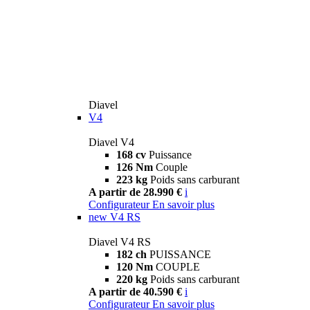
Diavel
V4
Diavel V4
168 cv
Puissance
126 Nm
Couple
223 kg
Poids sans carburant
A partir de 28.990 €
i
Configurateur
En savoir plus
new
V4 RS
Diavel V4 RS
182 ch
PUISSANCE
120 Nm
COUPLE
220 kg
Poids sans carburant
A partir de 40.590 €
i
Configurateur
En savoir plus