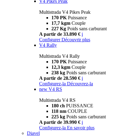
V4 Pikes Peak
Multistrada V4 Pikes Peak
170 PK
Puissance
17,7 kgm
Couple
227 Kg
Poids sans carburant
A partir de 33.890 €
i
Configurer
Découvrir plus
V4 Rally
Multistrada V4 Rally
170 PK
Puissance
12,3 kgm
Couple
238 kg
Poids sans carburant
A partir de 28.590 €
i
Configurez-la
Découvrez-la
new
V4 RS
Multistrada V4 RS
180 ch
PUISSANCE
118 nm
COUPLE
225 kg
Poids sans carburant
A partir de 39.990 €
i
Configurez-la
En savoir plus
Diavel