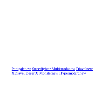
Panigale
new
Streetfighter
Multistrada
new
Diavel
new
XDiavel
DesertX
Monster
new
Hypermotard
new