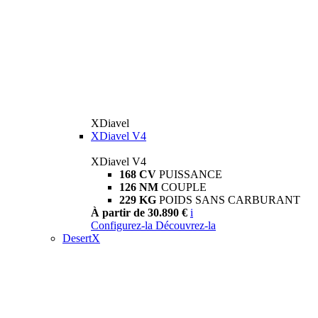
XDiavel
XDiavel V4
XDiavel V4
168 CV
PUISSANCE
126 NM
COUPLE
229 KG
POIDS SANS CARBURANT
À partir de 30.890 €
i
Configurez-la
Découvrez-la
DesertX