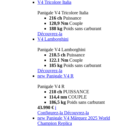
V4 Tricolore Italia
Panigale V4 Tricolore Italia
216 ch
Puissance
120,9 Nm
Couple
188 kg
Poids sans carburant
Découvrez-la
V4 Lamborghini
Panigale V4 Lamborghini
218.5 ch
Puissance
122.1 Nm
Couple
185 kg
Poids sans carburant
Découvrez-la
new
Panigale V4 R
Panigale V4 R
218 ch
PUISSANCE
114,4 nm
COUPLE
186,5 kg
Poids sans carburant
43.990 €
i
Configurez-la
Découvrez-la
new
Panigale V4 Márquez 2025 World
Champion Replica