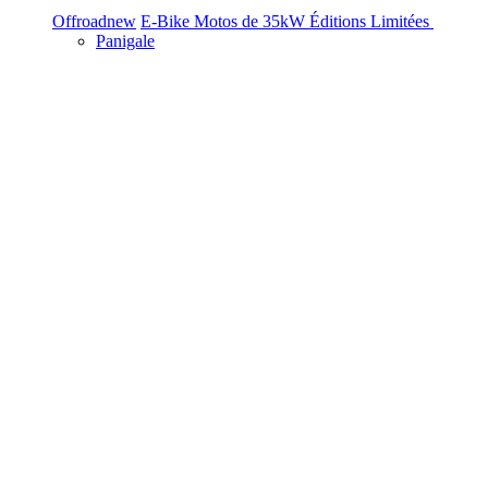
Offroad
new
E-Bike
Motos de 35kW
Éditions Limitées
Panigale