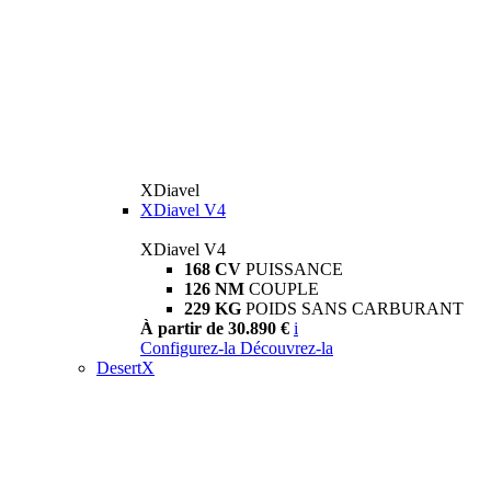
XDiavel
XDiavel V4
XDiavel V4
168 CV
PUISSANCE
126 NM
COUPLE
229 KG
POIDS SANS CARBURANT
À partir de 30.890 €
i
Configurez-la
Découvrez-la
DesertX