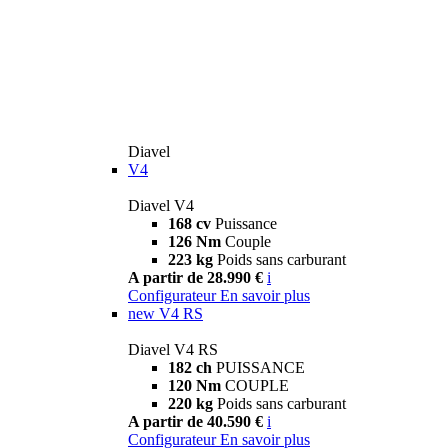
Diavel
V4
Diavel V4
168 cv
Puissance
126 Nm
Couple
223 kg
Poids sans carburant
A partir de 28.990 €
i
Configurateur
En savoir plus
new
V4 RS
Diavel V4 RS
182 ch
PUISSANCE
120 Nm
COUPLE
220 kg
Poids sans carburant
A partir de 40.590 €
i
Configurateur
En savoir plus