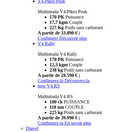
V4 Pikes Peak
Multistrada V4 Pikes Peak
170 PK
Puissance
17,7 kgm
Couple
227 Kg
Poids sans carburant
A partir de 33.890 €
i
Configurer
Découvrir plus
V4 Rally
Multistrada V4 Rally
170 PK
Puissance
12,3 kgm
Couple
238 kg
Poids sans carburant
A partir de 28.590 €
i
Configurez-la
Découvrez-la
new
V4 RS
Multistrada V4 RS
180 ch
PUISSANCE
118 nm
COUPLE
225 kg
Poids sans carburant
A partir de 39.990 €
i
Configurez-la
En savoir plus
Diavel