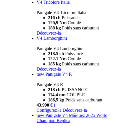
V4 Tricolore Italia
Panigale V4 Tricolore Italia
216 ch
Puissance
120,9 Nm
Couple
188 kg
Poids sans carburant
Découvrez-la
V4 Lamborghini
Panigale V4 Lamborghini
218.5 ch
Puissance
122.1 Nm
Couple
185 kg
Poids sans carburant
Découvrez-la
new
Panigale V4 R
Panigale V4 R
218 ch
PUISSANCE
114,4 nm
COUPLE
186,5 kg
Poids sans carburant
43.990 €
i
Configurez-la
Découvrez-la
new
Panigale V4 Márquez 2025 World
Champion Replica