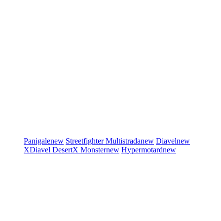
Panigale
new
Streetfighter
Multistrada
new
Diavel
new
XDiavel
DesertX
Monster
new
Hypermotard
new