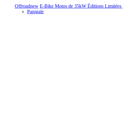
Offroad
new
E-Bike
Motos de 35kW
Éditions Limitées
Panigale