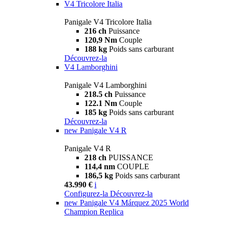
V4 Tricolore Italia
Panigale V4 Tricolore Italia
216 ch
Puissance
120,9 Nm
Couple
188 kg
Poids sans carburant
Découvrez-la
V4 Lamborghini
Panigale V4 Lamborghini
218.5 ch
Puissance
122.1 Nm
Couple
185 kg
Poids sans carburant
Découvrez-la
new
Panigale V4 R
Panigale V4 R
218 ch
PUISSANCE
114,4 nm
COUPLE
186,5 kg
Poids sans carburant
43.990 €
i
Configurez-la
Découvrez-la
new
Panigale V4 Márquez 2025 World
Champion Replica