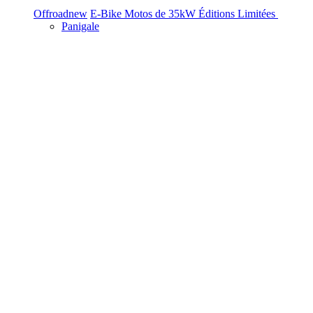
Offroad
new
E-Bike
Motos de 35kW
Éditions Limitées
Panigale