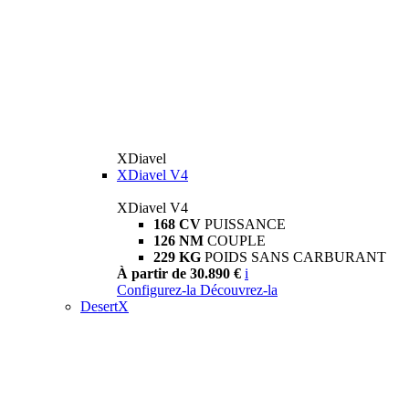
XDiavel
XDiavel V4
XDiavel V4
168 CV
PUISSANCE
126 NM
COUPLE
229 KG
POIDS SANS CARBURANT
À partir de 30.890 €
i
Configurez-la
Découvrez-la
DesertX