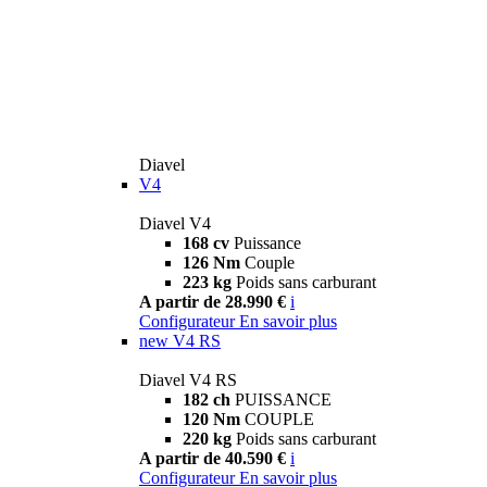
Diavel
V4
Diavel V4
168 cv
Puissance
126 Nm
Couple
223 kg
Poids sans carburant
A partir de 28.990 €
i
Configurateur
En savoir plus
new
V4 RS
Diavel V4 RS
182 ch
PUISSANCE
120 Nm
COUPLE
220 kg
Poids sans carburant
A partir de 40.590 €
i
Configurateur
En savoir plus