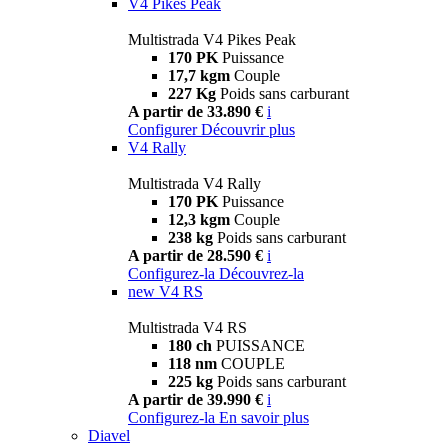
V4 Pikes Peak
Multistrada V4 Pikes Peak
170 PK
Puissance
17,7 kgm
Couple
227 Kg
Poids sans carburant
A partir de 33.890 €
i
Configurer
Découvrir plus
V4 Rally
Multistrada V4 Rally
170 PK
Puissance
12,3 kgm
Couple
238 kg
Poids sans carburant
A partir de 28.590 €
i
Configurez-la
Découvrez-la
new
V4 RS
Multistrada V4 RS
180 ch
PUISSANCE
118 nm
COUPLE
225 kg
Poids sans carburant
A partir de 39.990 €
i
Configurez-la
En savoir plus
Diavel