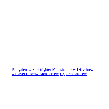
Panigale
new
Streetfighter
Multistrada
new
Diavel
new
XDiavel
DesertX
Monster
new
Hypermotard
new