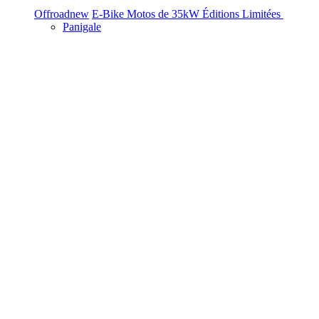
Offroad
new
E-Bike
Motos de 35kW
Éditions Limitées
Panigale