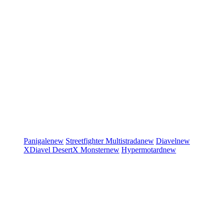
Panigale
new
Streetfighter
Multistrada
new
Diavel
new
XDiavel
DesertX
Monster
new
Hypermotard
new