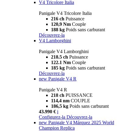
V4 Tricolore Italia
Panigale V4 Tricolore Italia
216 ch
Puissance
120,9 Nm
Couple
188 kg
Poids sans carburant
Découvrez-la
V4 Lamborghini
Panigale V4 Lamborghini
218.5 ch
Puissance
122.1 Nm
Couple
185 kg
Poids sans carburant
Découvrez-la
new
Panigale V4 R
Panigale V4 R
218 ch
PUISSANCE
114,4 nm
COUPLE
186,5 kg
Poids sans carburant
43.990 €
i
Configurez-la
Découvrez-la
new
Panigale V4 Márquez 2025 World
Champion Replica