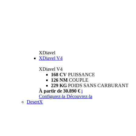
XDiavel
XDiavel V4
XDiavel V4
168 CV
PUISSANCE
126 NM
COUPLE
229 KG
POIDS SANS CARBURANT
À partir de 30.890 €
i
Configurez-la
Découvrez-la
DesertX