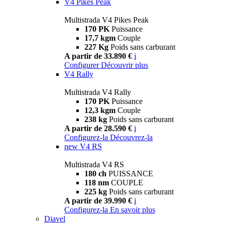
V4 Pikes Peak
Multistrada V4 Pikes Peak
170 PK
Puissance
17,7 kgm
Couple
227 Kg
Poids sans carburant
A partir de 33.890 €
i
Configurer
Découvrir plus
V4 Rally
Multistrada V4 Rally
170 PK
Puissance
12,3 kgm
Couple
238 kg
Poids sans carburant
A partir de 28.590 €
i
Configurez-la
Découvrez-la
new
V4 RS
Multistrada V4 RS
180 ch
PUISSANCE
118 nm
COUPLE
225 kg
Poids sans carburant
A partir de 39.990 €
i
Configurez-la
En savoir plus
Diavel