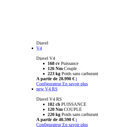
Diavel
V4
Diavel V4
168 cv
Puissance
126 Nm
Couple
223 kg
Poids sans carburant
A partir de 28.990 €
i
Configurateur
En savoir plus
new
V4 RS
Diavel V4 RS
182 ch
PUISSANCE
120 Nm
COUPLE
220 kg
Poids sans carburant
A partir de 40.590 €
i
Configurateur
En savoir plus