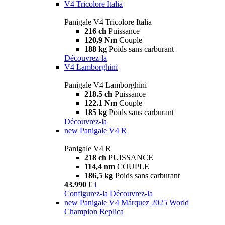
V4 Tricolore Italia
Panigale V4 Tricolore Italia
216 ch
Puissance
120,9 Nm
Couple
188 kg
Poids sans carburant
Découvrez-la
V4 Lamborghini
Panigale V4 Lamborghini
218.5 ch
Puissance
122.1 Nm
Couple
185 kg
Poids sans carburant
Découvrez-la
new
Panigale V4 R
Panigale V4 R
218 ch
PUISSANCE
114,4 nm
COUPLE
186,5 kg
Poids sans carburant
43.990 €
i
Configurez-la
Découvrez-la
new
Panigale V4 Márquez 2025 World
Champion Replica