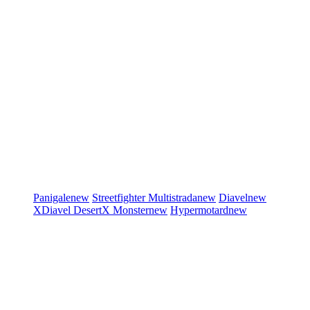
Panigale
new
Streetfighter
Multistrada
new
Diavel
new
XDiavel
DesertX
Monster
new
Hypermotard
new