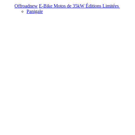
Offroad
new
E-Bike
Motos de 35kW
Éditions Limitées
Panigale