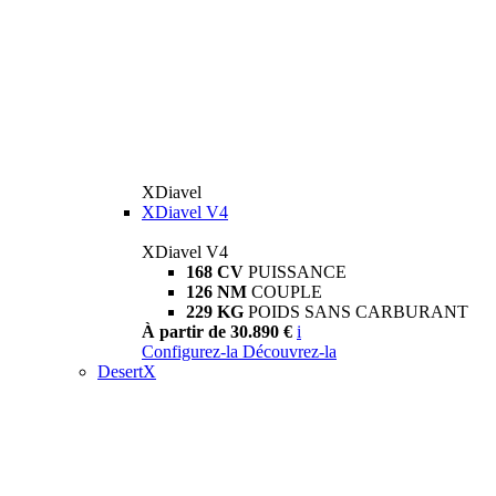
XDiavel
XDiavel V4
XDiavel V4
168 CV
PUISSANCE
126 NM
COUPLE
229 KG
POIDS SANS CARBURANT
À partir de 30.890 €
i
Configurez-la
Découvrez-la
DesertX