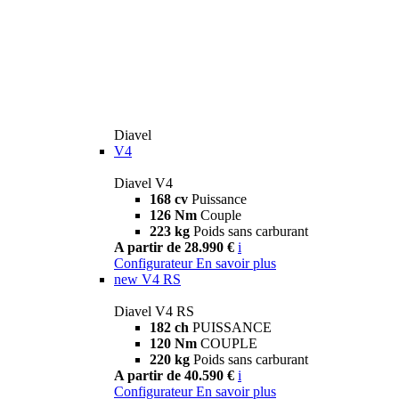
Diavel
V4
Diavel V4
168 cv
Puissance
126 Nm
Couple
223 kg
Poids sans carburant
A partir de 28.990 €
i
Configurateur
En savoir plus
new
V4 RS
Diavel V4 RS
182 ch
PUISSANCE
120 Nm
COUPLE
220 kg
Poids sans carburant
A partir de 40.590 €
i
Configurateur
En savoir plus