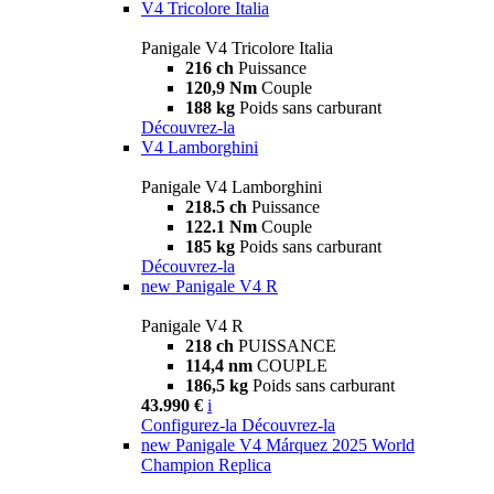
V4 Tricolore Italia
Panigale V4 Tricolore Italia
216 ch
Puissance
120,9 Nm
Couple
188 kg
Poids sans carburant
Découvrez-la
V4 Lamborghini
Panigale V4 Lamborghini
218.5 ch
Puissance
122.1 Nm
Couple
185 kg
Poids sans carburant
Découvrez-la
new
Panigale V4 R
Panigale V4 R
218 ch
PUISSANCE
114,4 nm
COUPLE
186,5 kg
Poids sans carburant
43.990 €
i
Configurez-la
Découvrez-la
new
Panigale V4 Márquez 2025 World
Champion Replica