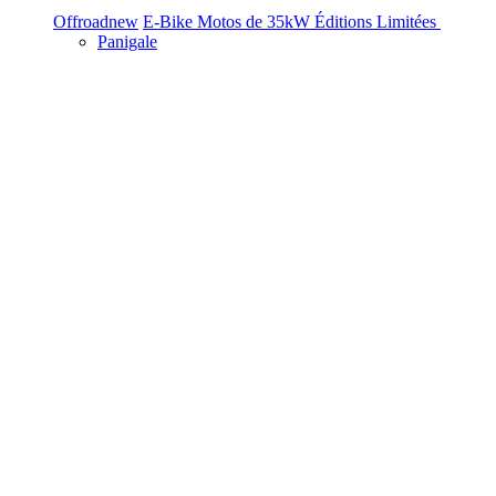
Offroad
new
E-Bike
Motos de 35kW
Éditions Limitées
Panigale