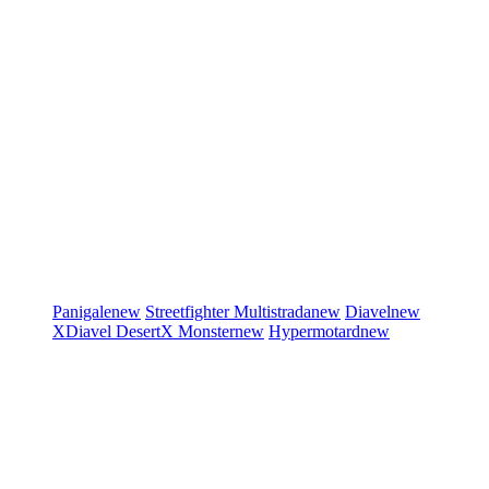
Panigale
new
Streetfighter
Multistrada
new
Diavel
new
XDiavel
DesertX
Monster
new
Hypermotard
new