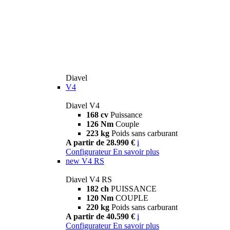
Diavel
V4
Diavel V4
168 cv
Puissance
126 Nm
Couple
223 kg
Poids sans carburant
A partir de 28.990 €
i
Configurateur
En savoir plus
new
V4 RS
Diavel V4 RS
182 ch
PUISSANCE
120 Nm
COUPLE
220 kg
Poids sans carburant
A partir de 40.590 €
i
Configurateur
En savoir plus