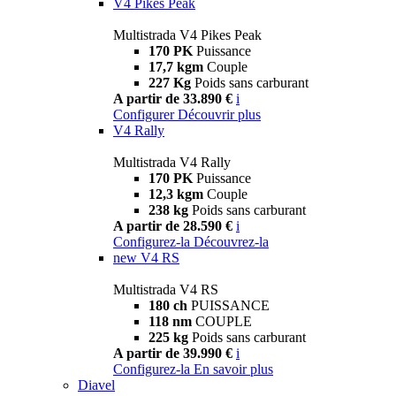
V4 Pikes Peak
Multistrada V4 Pikes Peak
170 PK
Puissance
17,7 kgm
Couple
227 Kg
Poids sans carburant
A partir de 33.890 €
i
Configurer
Découvrir plus
V4 Rally
Multistrada V4 Rally
170 PK
Puissance
12,3 kgm
Couple
238 kg
Poids sans carburant
A partir de 28.590 €
i
Configurez-la
Découvrez-la
new
V4 RS
Multistrada V4 RS
180 ch
PUISSANCE
118 nm
COUPLE
225 kg
Poids sans carburant
A partir de 39.990 €
i
Configurez-la
En savoir plus
Diavel