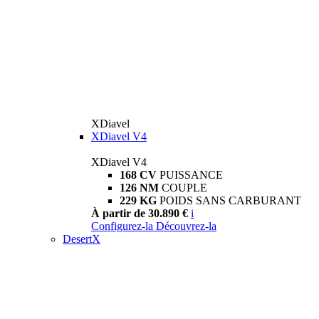
XDiavel
XDiavel V4
XDiavel V4
168 CV
PUISSANCE
126 NM
COUPLE
229 KG
POIDS SANS CARBURANT
À partir de 30.890 €
i
Configurez-la
Découvrez-la
DesertX