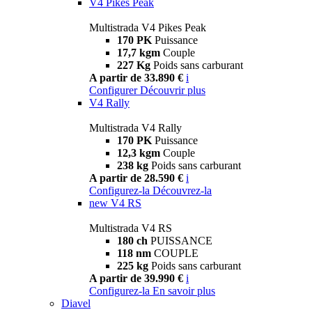
V4 Pikes Peak
Multistrada V4 Pikes Peak
170 PK
Puissance
17,7 kgm
Couple
227 Kg
Poids sans carburant
A partir de 33.890 €
i
Configurer
Découvrir plus
V4 Rally
Multistrada V4 Rally
170 PK
Puissance
12,3 kgm
Couple
238 kg
Poids sans carburant
A partir de 28.590 €
i
Configurez-la
Découvrez-la
new
V4 RS
Multistrada V4 RS
180 ch
PUISSANCE
118 nm
COUPLE
225 kg
Poids sans carburant
A partir de 39.990 €
i
Configurez-la
En savoir plus
Diavel