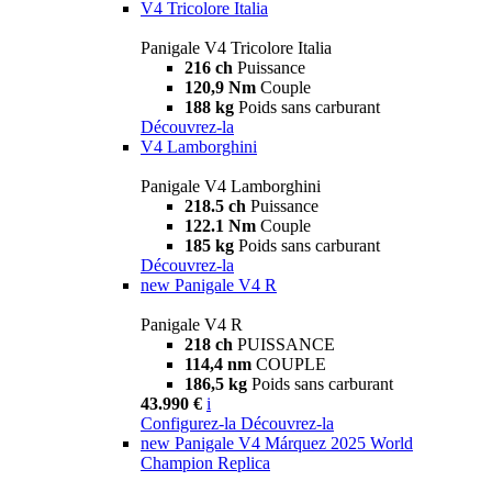
V4 Tricolore Italia
Panigale V4 Tricolore Italia
216 ch
Puissance
120,9 Nm
Couple
188 kg
Poids sans carburant
Découvrez-la
V4 Lamborghini
Panigale V4 Lamborghini
218.5 ch
Puissance
122.1 Nm
Couple
185 kg
Poids sans carburant
Découvrez-la
new
Panigale V4 R
Panigale V4 R
218 ch
PUISSANCE
114,4 nm
COUPLE
186,5 kg
Poids sans carburant
43.990 €
i
Configurez-la
Découvrez-la
new
Panigale V4 Márquez 2025 World
Champion Replica