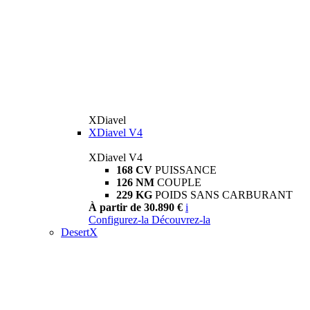
XDiavel
XDiavel V4
XDiavel V4
168 CV
PUISSANCE
126 NM
COUPLE
229 KG
POIDS SANS CARBURANT
À partir de 30.890 €
i
Configurez-la
Découvrez-la
DesertX