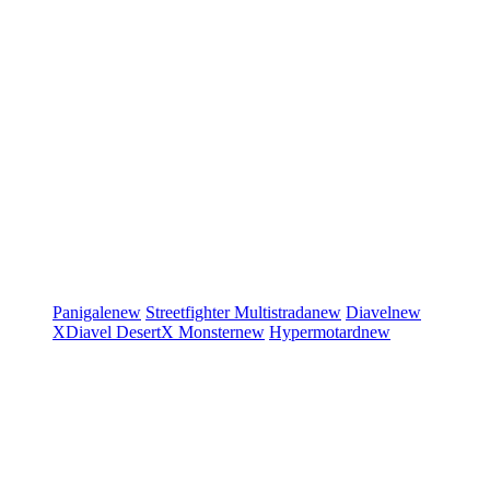
Panigale
new
Streetfighter
Multistrada
new
Diavel
new
XDiavel
DesertX
Monster
new
Hypermotard
new