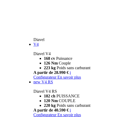
Diavel
V4
Diavel V4
168 cv
Puissance
126 Nm
Couple
223 kg
Poids sans carburant
A partir de 28.990 €
i
Configurateur
En savoir plus
new
V4 RS
Diavel V4 RS
182 ch
PUISSANCE
120 Nm
COUPLE
220 kg
Poids sans carburant
A partir de 40.590 €
i
Configurateur
En savoir plus