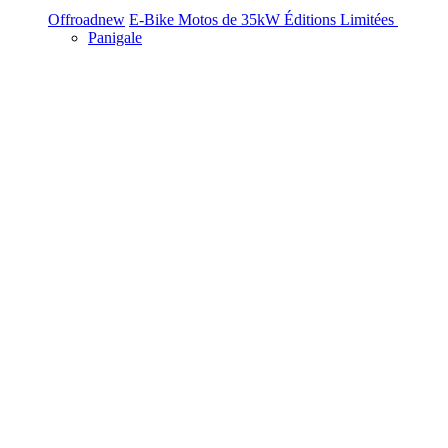
Offroad
new
E-Bike
Motos de 35kW
Éditions Limitées
Panigale