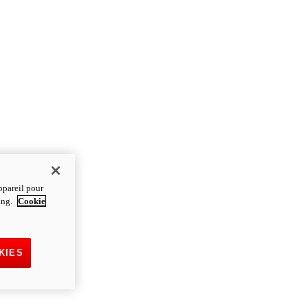
ppareil pour
ting.
Cookie
KIES