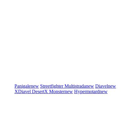
Panigale
new
Streetfighter
Multistrada
new
Diavel
new
XDiavel
DesertX
Monster
new
Hypermotard
new