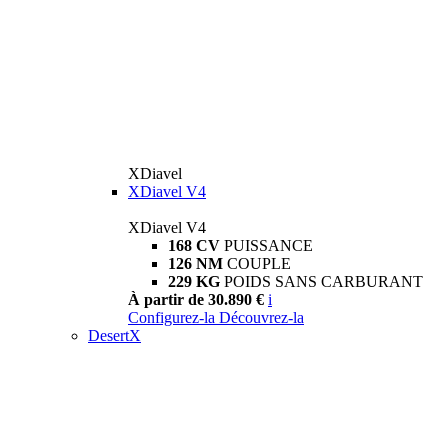
XDiavel
XDiavel V4
XDiavel V4
168 CV
PUISSANCE
126 NM
COUPLE
229 KG
POIDS SANS CARBURANT
À partir de 30.890 €
i
Configurez-la
Découvrez-la
DesertX