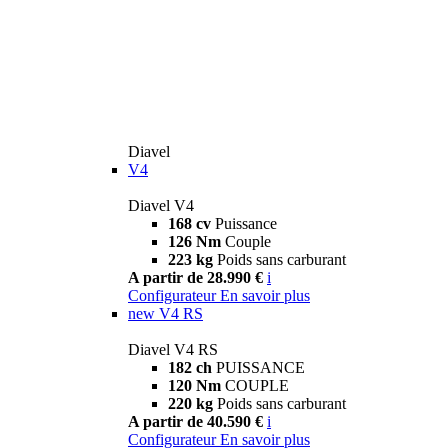
Diavel
V4
Diavel V4
168 cv
Puissance
126 Nm
Couple
223 kg
Poids sans carburant
A partir de 28.990 €
i
Configurateur
En savoir plus
new
V4 RS
Diavel V4 RS
182 ch
PUISSANCE
120 Nm
COUPLE
220 kg
Poids sans carburant
A partir de 40.590 €
i
Configurateur
En savoir plus