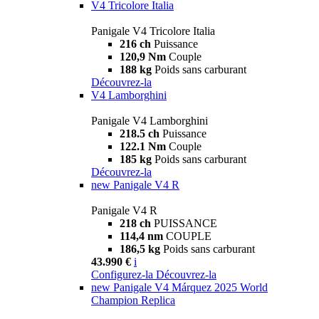
V4 Tricolore Italia
Panigale V4 Tricolore Italia
216 ch
Puissance
120,9 Nm
Couple
188 kg
Poids sans carburant
Découvrez-la
V4 Lamborghini
Panigale V4 Lamborghini
218.5 ch
Puissance
122.1 Nm
Couple
185 kg
Poids sans carburant
Découvrez-la
new
Panigale V4 R
Panigale V4 R
218 ch
PUISSANCE
114,4 nm
COUPLE
186,5 kg
Poids sans carburant
43.990 €
i
Configurez-la
Découvrez-la
new
Panigale V4 Márquez 2025 World
Champion Replica