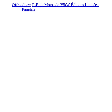
Offroad
new
E-Bike
Motos de 35kW
Éditions Limitées
Panigale