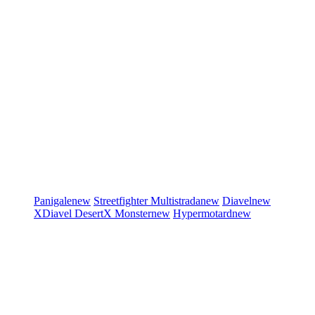
Panigale
new
Streetfighter
Multistrada
new
Diavel
new
XDiavel
DesertX
Monster
new
Hypermotard
new