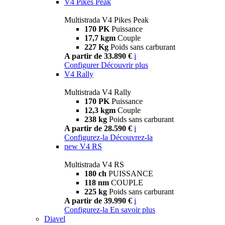
V4 Pikes Peak
Multistrada V4 Pikes Peak
170 PK
Puissance
17,7 kgm
Couple
227 Kg
Poids sans carburant
A partir de 33.890 €
i
Configurer
Découvrir plus
V4 Rally
Multistrada V4 Rally
170 PK
Puissance
12,3 kgm
Couple
238 kg
Poids sans carburant
A partir de 28.590 €
i
Configurez-la
Découvrez-la
new
V4 RS
Multistrada V4 RS
180 ch
PUISSANCE
118 nm
COUPLE
225 kg
Poids sans carburant
A partir de 39.990 €
i
Configurez-la
En savoir plus
Diavel