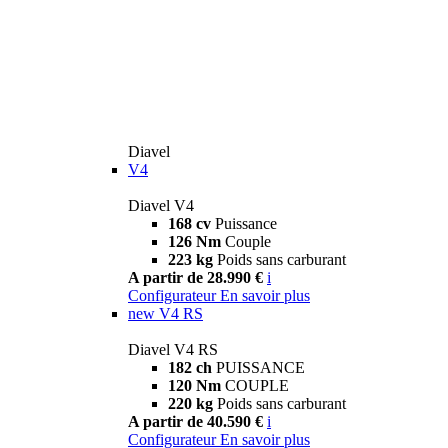
Diavel
V4
Diavel V4
168 cv
Puissance
126 Nm
Couple
223 kg
Poids sans carburant
A partir de 28.990 €
i
Configurateur
En savoir plus
new
V4 RS
Diavel V4 RS
182 ch
PUISSANCE
120 Nm
COUPLE
220 kg
Poids sans carburant
A partir de 40.590 €
i
Configurateur
En savoir plus