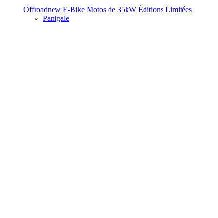
Offroad
new
E-Bike
Motos de 35kW
Éditions Limitées
Panigale