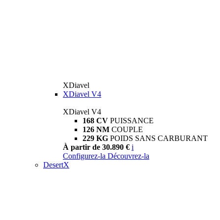
XDiavel
XDiavel V4
XDiavel V4
168 CV
PUISSANCE
126 NM
COUPLE
229 KG
POIDS SANS CARBURANT
À partir de 30.890 €
i
Configurez-la
Découvrez-la
DesertX