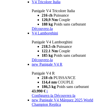
V4 Tricolore Italia
Panigale V4 Tricolore Italia
216 ch
Puissance
120,9 Nm
Couple
188 kg
Poids sans carburant
Découvrez-la
V4 Lamborghini
Panigale V4 Lamborghini
218.5 ch
Puissance
122.1 Nm
Couple
185 kg
Poids sans carburant
Découvrez-la
new
Panigale V4 R
Panigale V4 R
218 ch
PUISSANCE
114,4 nm
COUPLE
186,5 kg
Poids sans carburant
43.990 €
i
Configurez-la
Découvrez-la
new
Panigale V4 Márquez 2025 World
Champion Replica