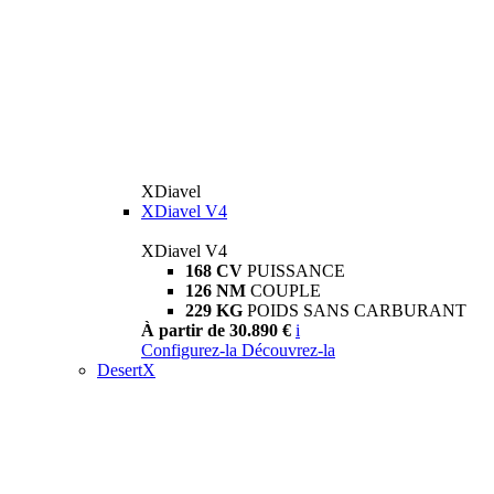
XDiavel
XDiavel V4
XDiavel V4
168 CV
PUISSANCE
126 NM
COUPLE
229 KG
POIDS SANS CARBURANT
À partir de 30.890 €
i
Configurez-la
Découvrez-la
DesertX