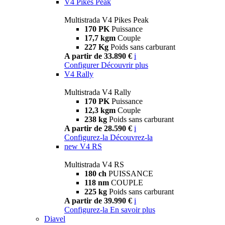
V4 Pikes Peak
Multistrada V4 Pikes Peak
170 PK
Puissance
17,7 kgm
Couple
227 Kg
Poids sans carburant
A partir de 33.890 €
i
Configurer
Découvrir plus
V4 Rally
Multistrada V4 Rally
170 PK
Puissance
12,3 kgm
Couple
238 kg
Poids sans carburant
A partir de 28.590 €
i
Configurez-la
Découvrez-la
new
V4 RS
Multistrada V4 RS
180 ch
PUISSANCE
118 nm
COUPLE
225 kg
Poids sans carburant
A partir de 39.990 €
i
Configurez-la
En savoir plus
Diavel