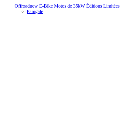
Offroad
new
E-Bike
Motos de 35kW
Éditions Limitées
Panigale