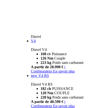
Diavel
V4
Diavel V4
168 cv
Puissance
126 Nm
Couple
223 kg
Poids sans carburant
A partir de 28.990 €
i
Configurateur
En savoir plus
new
V4 RS
Diavel V4 RS
182 ch
PUISSANCE
120 Nm
COUPLE
220 kg
Poids sans carburant
A partir de 40.590 €
i
Configurateur
En savoir plus