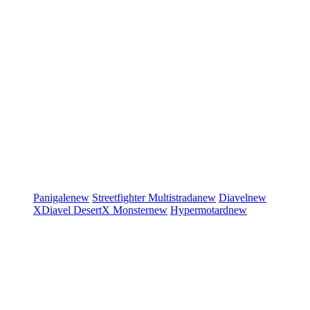
Panigale
new
Streetfighter
Multistrada
new
Diavel
new
XDiavel
DesertX
Monster
new
Hypermotard
new