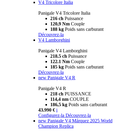
V4 Tricolore Italia
Panigale V4 Tricolore Italia
216 ch
Puissance
120,9 Nm
Couple
188 kg
Poids sans carburant
Découvrez-la
V4 Lamborghini
Panigale V4 Lamborghini
218.5 ch
Puissance
122.1 Nm
Couple
185 kg
Poids sans carburant
Découvrez-la
new
Panigale V4 R
Panigale V4 R
218 ch
PUISSANCE
114,4 nm
COUPLE
186,5 kg
Poids sans carburant
43.990 €
i
Configurez-la
Découvrez-la
new
Panigale V4 Márquez 2025 World
Champion Replica