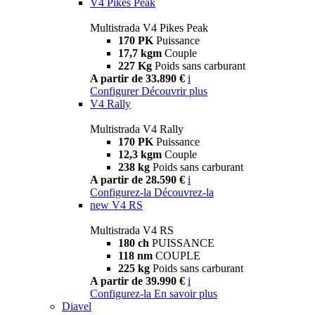
V4 Pikes Peak
Multistrada V4 Pikes Peak
170 PK
Puissance
17,7 kgm
Couple
227 Kg
Poids sans carburant
A partir de 33.890 €
i
Configurer
Découvrir plus
V4 Rally
Multistrada V4 Rally
170 PK
Puissance
12,3 kgm
Couple
238 kg
Poids sans carburant
A partir de 28.590 €
i
Configurez-la
Découvrez-la
new
V4 RS
Multistrada V4 RS
180 ch
PUISSANCE
118 nm
COUPLE
225 kg
Poids sans carburant
A partir de 39.990 €
i
Configurez-la
En savoir plus
Diavel