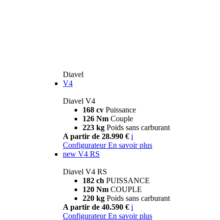
Diavel
V4
Diavel V4
168 cv
Puissance
126 Nm
Couple
223 kg
Poids sans carburant
A partir de 28.990 €
i
Configurateur
En savoir plus
new
V4 RS
Diavel V4 RS
182 ch
PUISSANCE
120 Nm
COUPLE
220 kg
Poids sans carburant
A partir de 40.590 €
i
Configurateur
En savoir plus