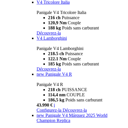
V4 Tricolore Italia
Panigale V4 Tricolore Italia
216 ch
Puissance
120,9 Nm
Couple
188 kg
Poids sans carburant
Découvrez-la
V4 Lamborghini
Panigale V4 Lamborghini
218.5 ch
Puissance
122.1 Nm
Couple
185 kg
Poids sans carburant
Découvrez-la
new
Panigale V4 R
Panigale V4 R
218 ch
PUISSANCE
114,4 nm
COUPLE
186,5 kg
Poids sans carburant
43.990 €
i
Configurez-la
Découvrez-la
new
Panigale V4 Márquez 2025 World
Champion Replica