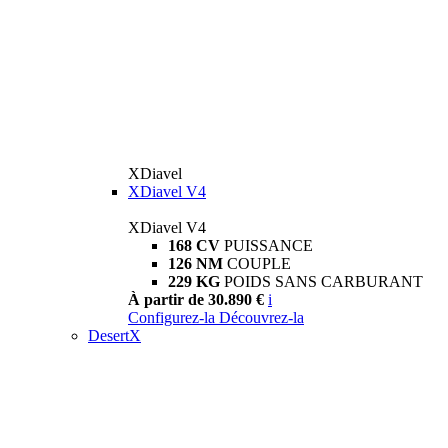
XDiavel
XDiavel V4
XDiavel V4
168 CV
PUISSANCE
126 NM
COUPLE
229 KG
POIDS SANS CARBURANT
À partir de 30.890 €
i
Configurez-la
Découvrez-la
DesertX