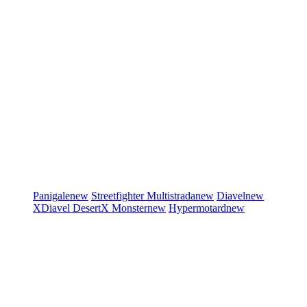
Panigale
new
Streetfighter
Multistrada
new
Diavel
new
XDiavel
DesertX
Monster
new
Hypermotard
new