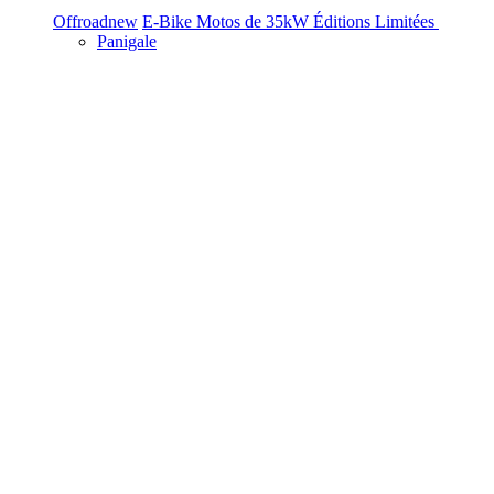
Offroad
new
E-Bike
Motos de 35kW
Éditions Limitées
Panigale