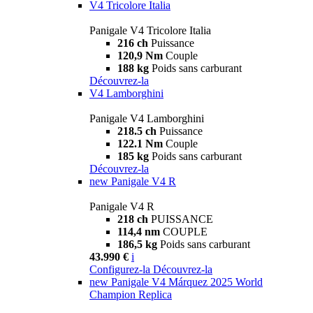
V4 Tricolore Italia
Panigale V4 Tricolore Italia
216 ch
Puissance
120,9 Nm
Couple
188 kg
Poids sans carburant
Découvrez-la
V4 Lamborghini
Panigale V4 Lamborghini
218.5 ch
Puissance
122.1 Nm
Couple
185 kg
Poids sans carburant
Découvrez-la
new
Panigale V4 R
Panigale V4 R
218 ch
PUISSANCE
114,4 nm
COUPLE
186,5 kg
Poids sans carburant
43.990 €
i
Configurez-la
Découvrez-la
new
Panigale V4 Márquez 2025 World
Champion Replica