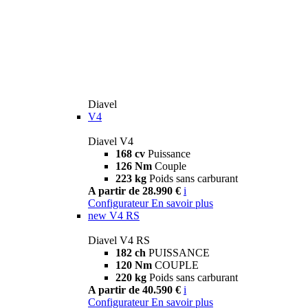
Diavel
V4
Diavel V4
168 cv
Puissance
126 Nm
Couple
223 kg
Poids sans carburant
A partir de 28.990 €
i
Configurateur
En savoir plus
new
V4 RS
Diavel V4 RS
182 ch
PUISSANCE
120 Nm
COUPLE
220 kg
Poids sans carburant
A partir de 40.590 €
i
Configurateur
En savoir plus