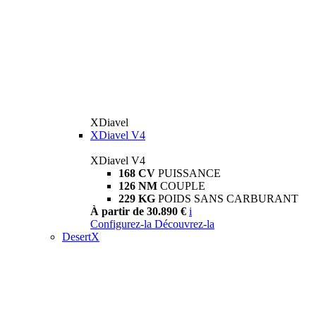
XDiavel
XDiavel V4
XDiavel V4
168 CV
PUISSANCE
126 NM
COUPLE
229 KG
POIDS SANS CARBURANT
À partir de 30.890 €
i
Configurez-la
Découvrez-la
DesertX