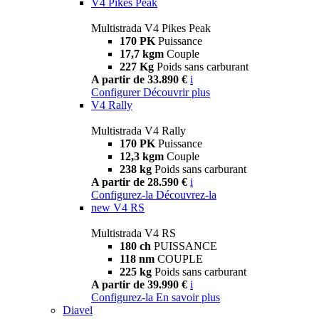
V4 Pikes Peak
Multistrada V4 Pikes Peak
170 PK
Puissance
17,7 kgm
Couple
227 Kg
Poids sans carburant
A partir de 33.890 €
i
Configurer
Découvrir plus
V4 Rally
Multistrada V4 Rally
170 PK
Puissance
12,3 kgm
Couple
238 kg
Poids sans carburant
A partir de 28.590 €
i
Configurez-la
Découvrez-la
new
V4 RS
Multistrada V4 RS
180 ch
PUISSANCE
118 nm
COUPLE
225 kg
Poids sans carburant
A partir de 39.990 €
i
Configurez-la
En savoir plus
Diavel