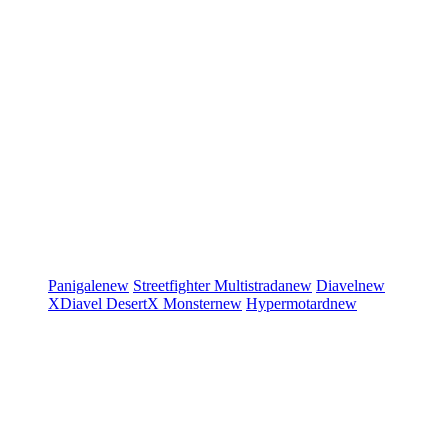
Panigale
new
Streetfighter
Multistrada
new
Diavel
new
XDiavel
DesertX
Monster
new
Hypermotard
new