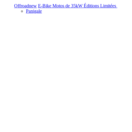
Offroad
new
E-Bike
Motos de 35kW
Éditions Limitées
Panigale