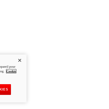
ppareil pour
ting.
Cookie
KIES