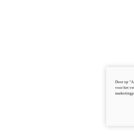
Door op “Al
voor het ve
marketingp