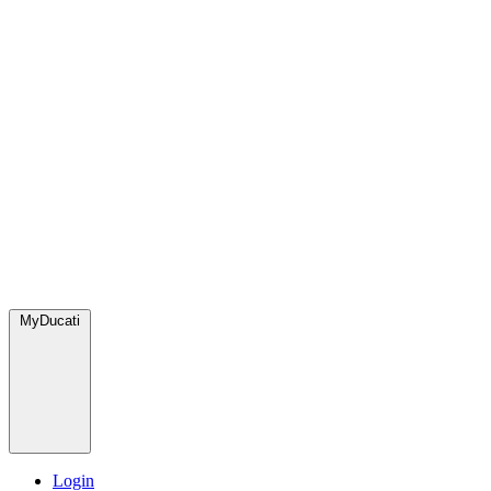
MyDucati
Login