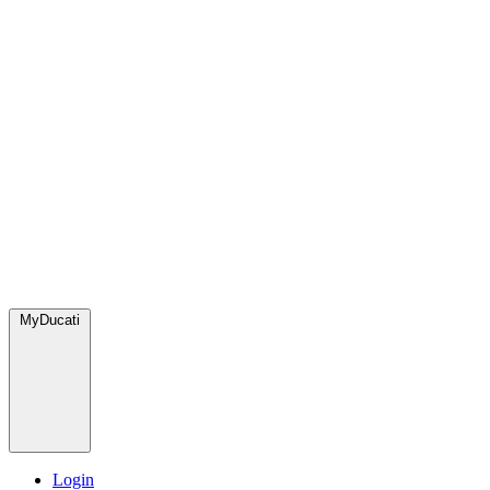
MyDucati
Login