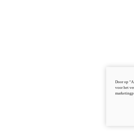
Door op “Al
voor het ve
marketingp