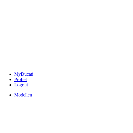
MyDucati
Profiel
Logout
Modellen