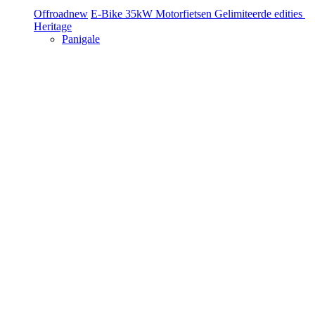
Offroad
new
E-Bike
35kW Motorfietsen
Gelimiteerde edities
Heritage
Panigale