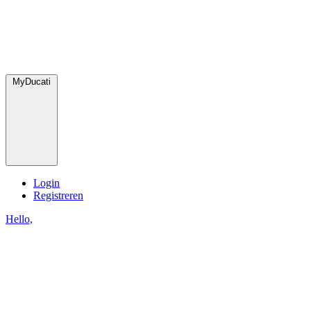
MyDucati
Login
Registreren
Hello,