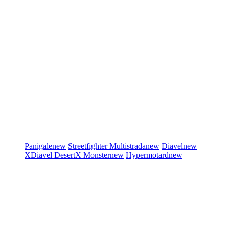
Panigale
new
Streetfighter
Multistrada
new
Diavel
new
XDiavel
DesertX
Monster
new
Hypermotard
new