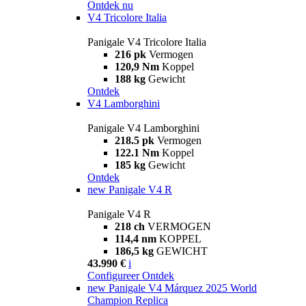
Ontdek nu
V4 Tricolore Italia
Panigale V4 Tricolore Italia
216 pk
Vermogen
120,9 Nm
Koppel
188 kg
Gewicht
Ontdek
V4 Lamborghini
Panigale V4 Lamborghini
218.5 pk
Vermogen
122.1 Nm
Koppel
185 kg
Gewicht
Ontdek
new
Panigale V4 R
Panigale V4 R
218 ch
VERMOGEN
114,4 nm
KOPPEL
186,5 kg
GEWICHT
43.990 €
i
Configureer
Ontdek
new
Panigale V4 Márquez 2025 World
Champion Replica