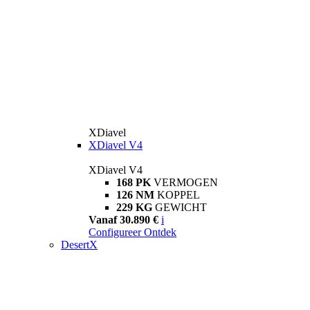
XDiavel
XDiavel V4
XDiavel V4
168 PK
VERMOGEN
126 NM
KOPPEL
229 KG
GEWICHT
Vanaf 30.890 €
i
Configureer
Ontdek
DesertX