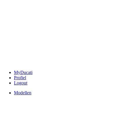
MyDucati
Profiel
Logout
Modellen