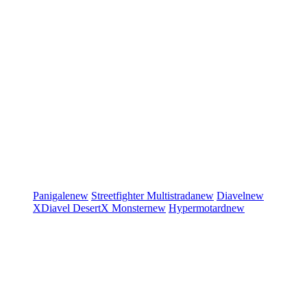
Panigale
new
Streetfighter
Multistrada
new
Diavel
new
XDiavel
DesertX
Monster
new
Hypermotard
new