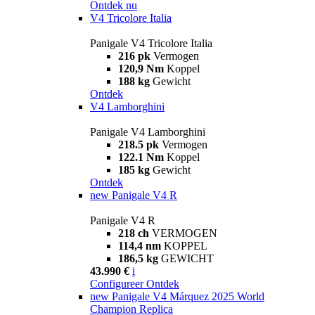
Ontdek nu
V4 Tricolore Italia
Panigale V4 Tricolore Italia
216 pk
Vermogen
120,9 Nm
Koppel
188 kg
Gewicht
Ontdek
V4 Lamborghini
Panigale V4 Lamborghini
218.5 pk
Vermogen
122.1 Nm
Koppel
185 kg
Gewicht
Ontdek
new
Panigale V4 R
Panigale V4 R
218 ch
VERMOGEN
114,4 nm
KOPPEL
186,5 kg
GEWICHT
43.990 €
i
Configureer
Ontdek
new
Panigale V4 Márquez 2025 World
Champion Replica