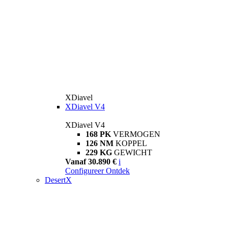
XDiavel
XDiavel V4
XDiavel V4
168 PK
VERMOGEN
126 NM
KOPPEL
229 KG
GEWICHT
Vanaf 30.890 €
i
Configureer
Ontdek
DesertX