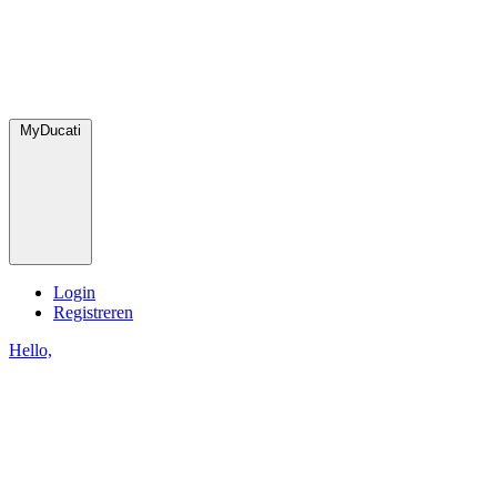
MyDucati
Login
Registreren
Hello,