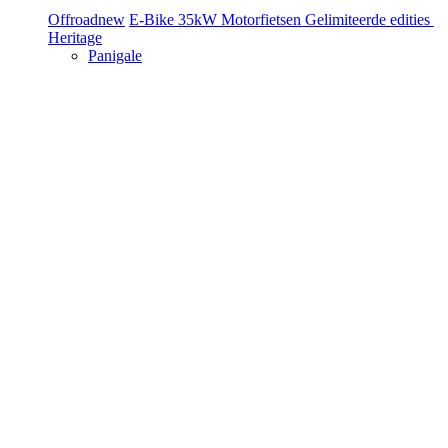
Offroad
new
E-Bike
35kW Motorfietsen
Gelimiteerde edities
Heritage
Panigale