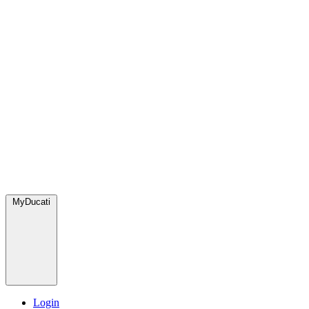
MyDucati
Login