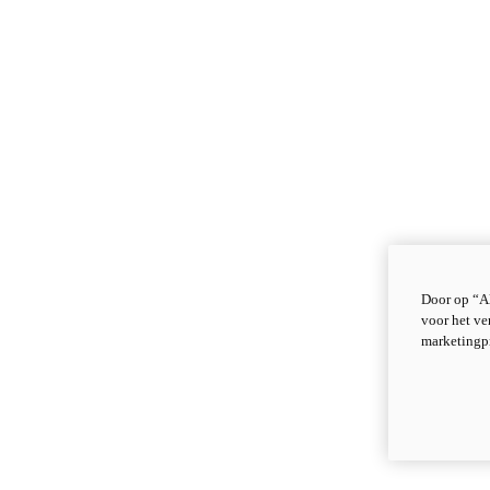
Door op “Al
voor het ve
marketingp