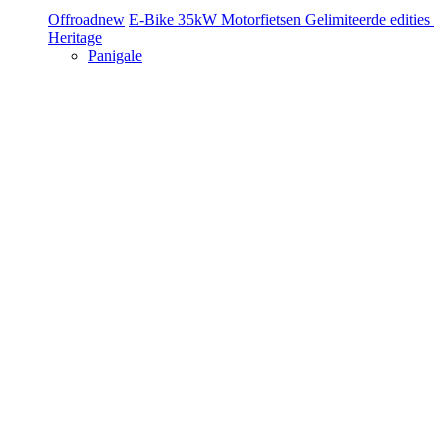
Offroad
new
E-Bike
35kW Motorfietsen
Gelimiteerde edities
Heritage
Panigale