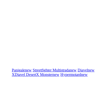
Panigale
new
Streetfighter
Multistrada
new
Diavel
new
XDiavel
DesertX
Monster
new
Hypermotard
new