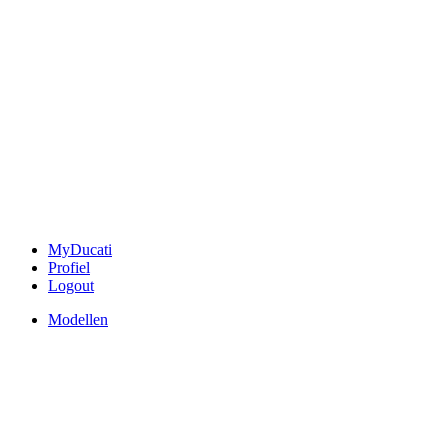
MyDucati
Profiel
Logout
Modellen