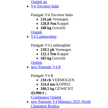
Ontdek nu
V4 Tricolore Italia
Panigale V4 Tricolore Italia
216 pk
Vermogen
120,9 Nm
Koppel
188 kg
Gewicht
Ontdek
V4 Lamborghini
Panigale V4 Lamborghini
218.5 pk
Vermogen
122.1 Nm
Koppel
185 kg
Gewicht
Ontdek
new
Panigale V4 R
Panigale V4 R
218 ch
VERMOGEN
114,4 nm
KOPPEL
186,5 kg
GEWICHT
43.990 €
i
Configureer
Ontdek
new
Panigale V4 Márquez 2025 World
Champion Replica