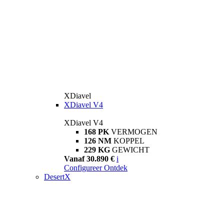
XDiavel
XDiavel V4
XDiavel V4
168 PK
VERMOGEN
126 NM
KOPPEL
229 KG
GEWICHT
Vanaf 30.890 €
i
Configureer
Ontdek
DesertX