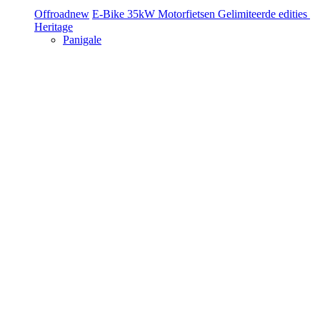
Offroad
new
E-Bike
35kW Motorfietsen
Gelimiteerde edities
Heritage
Panigale