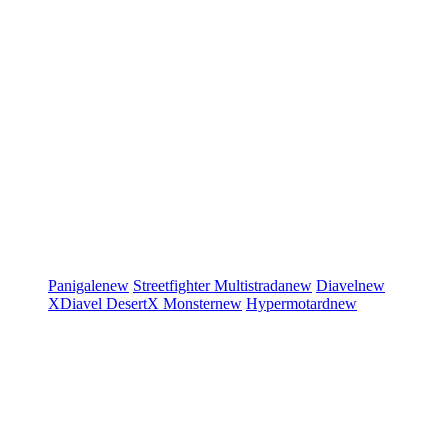
Panigale
new
Streetfighter
Multistrada
new
Diavel
new
XDiavel
DesertX
Monster
new
Hypermotard
new