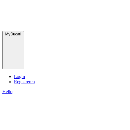
MyDucati
Login
Registreren
Hello,