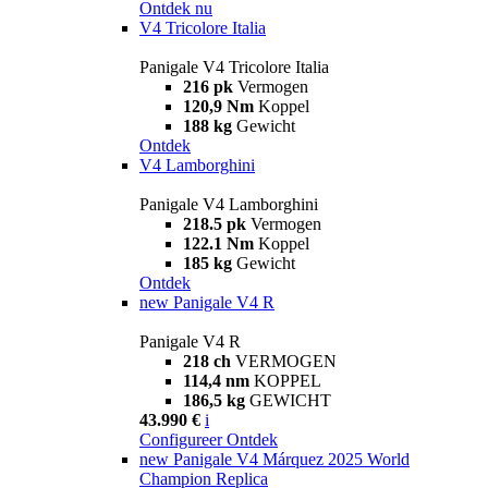
Ontdek nu
V4 Tricolore Italia
Panigale V4 Tricolore Italia
216 pk
Vermogen
120,9 Nm
Koppel
188 kg
Gewicht
Ontdek
V4 Lamborghini
Panigale V4 Lamborghini
218.5 pk
Vermogen
122.1 Nm
Koppel
185 kg
Gewicht
Ontdek
new
Panigale V4 R
Panigale V4 R
218 ch
VERMOGEN
114,4 nm
KOPPEL
186,5 kg
GEWICHT
43.990 €
i
Configureer
Ontdek
new
Panigale V4 Márquez 2025 World
Champion Replica