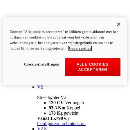
Door op “Alle cookies accepteren” te klikken gaat u akkoord met het
opslaan van cookies op uw apparaat voor het verbeteren van
websitenavigatie, het analyseren van websitegebruik en om ons te
helpen bij onze marketingprojecten.
Cookie policy
Cookie-instellingen
ALLE COOKIES
ACCEPTEREN
Streetfighter
V2
Streetfighter V2
120 CV
Vermogen
93,3 Nm
Koppel
178 Kg
gewicht
Vanaf 15.790 €
i
Configureer nu
Ontdek nu
V2 S