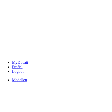
MyDucati
Profiel
Logout
Modellen