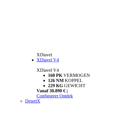
XDiavel
XDiavel V4
XDiavel V4
168 PK
VERMOGEN
126 NM
KOPPEL
229 KG
GEWICHT
Vanaf 30.890 €
i
Configureer
Ontdek
DesertX