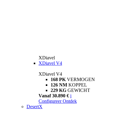
XDiavel
XDiavel V4
XDiavel V4
168 PK
VERMOGEN
126 NM
KOPPEL
229 KG
GEWICHT
Vanaf 30.890 €
i
Configureer
Ontdek
DesertX