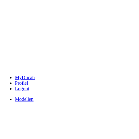
MyDucati
Profiel
Logout
Modellen