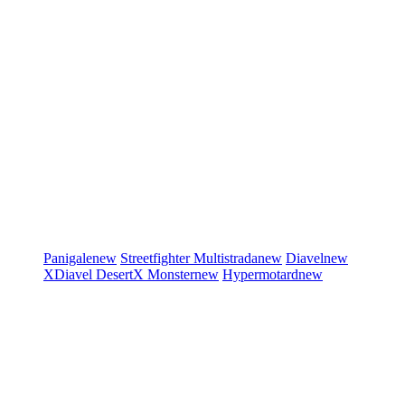
Panigale
new
Streetfighter
Multistrada
new
Diavel
new
XDiavel
DesertX
Monster
new
Hypermotard
new