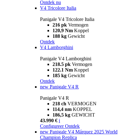
Ontdek nu
V4 Tricolore Italia
Panigale V4 Tricolore Italia
216 pk
Vermogen
120,9 Nm
Koppel
188 kg
Gewicht
Ontdek
V4 Lamborghini
Panigale V4 Lamborghini
218.5 pk
Vermogen
122.1 Nm
Koppel
185 kg
Gewicht
Ontdek
new
Panigale V4 R
Panigale V4 R
218 ch
VERMOGEN
114,4 nm
KOPPEL
186,5 kg
GEWICHT
43.990 €
i
Configureer
Ontdek
new
Panigale V4 Márquez 2025 World
Champion Replica