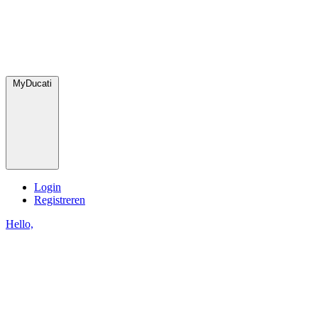
MyDucati
Login
Registreren
Hello,