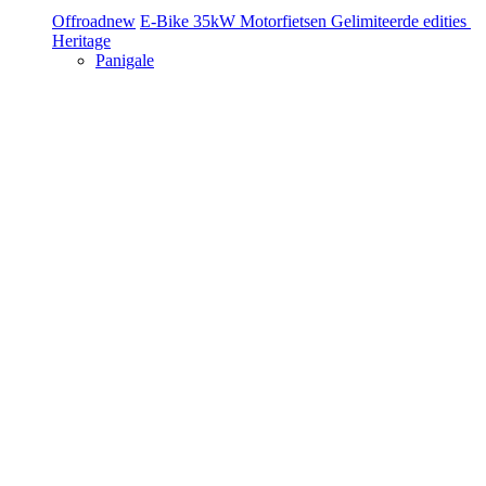
Offroad
new
E-Bike
35kW Motorfietsen
Gelimiteerde edities
Heritage
Panigale