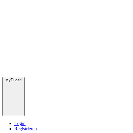
MyDucati
Login
Registrieren