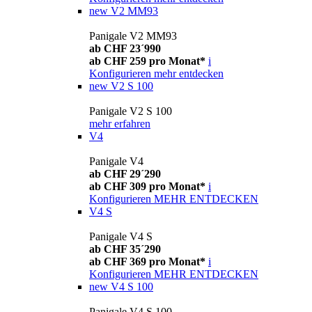
new
V2 MM93
Panigale V2 MM93
ab CHF 23´990
ab CHF 259 pro Monat*
i
Konfigurieren
mehr entdecken
new
V2 S 100
Panigale V2 S 100
mehr erfahren
V4
Panigale V4
ab CHF 29´290
ab CHF 309 pro Monat*
i
Konfigurieren
MEHR ENTDECKEN
V4 S
Panigale V4 S
ab CHF 35´290
ab CHF 369 pro Monat*
i
Konfigurieren
MEHR ENTDECKEN
new
V4 S 100
Panigale V4 S 100