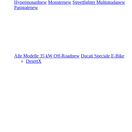
Hypermotard
new
Monster
new
Streetfighter
Multistrada
new
Panigale
new
Alle Modelle
35 kW
Off-Road
new
Ducati Speciale
E-Bike
DesertX