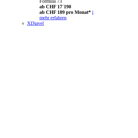
Formula 73
ab CHF 17´190
ab CHF 189 pro Monat*
i
mehr erfahren
XDiavel