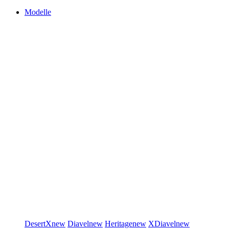
Modelle
DesertX
new
Diavel
new
Heritage
new
XDiavel
new