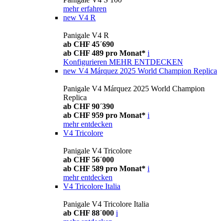
mehr erfahren
new
V4 R
Panigale V4 R
ab CHF 45´690
ab CHF 489 pro Monat*
i
Konfigurieren
MEHR ENTDECKEN
new
V4 Márquez 2025 World Champion Replica
Panigale V4 Márquez 2025 World Champion
Replica
ab CHF 90´390
ab CHF 959 pro Monat*
i
mehr entdecken
V4 Tricolore
Panigale V4 Tricolore
ab CHF 56´000
ab CHF 589 pro Monat*
i
mehr entdecken
V4 Tricolore Italia
Panigale V4 Tricolore Italia
ab CHF 88´000
i