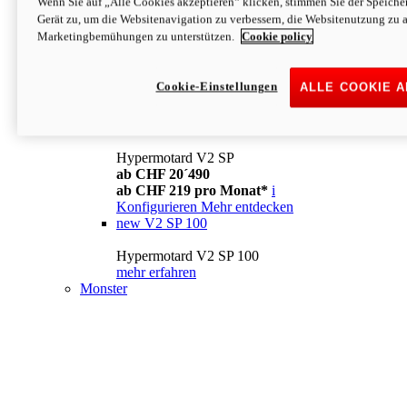
Wenn Sie auf „Alle Cookies akzeptieren“ klicken, stimmen Sie der Speich
Konfigurieren
Mehr entdecken
Gerät zu, um die Websitenavigation zu verbessern, die Websitenutzung zu 
new
V2
Marketingbemühungen zu unterstützen.
Cookie policy
Hypermotard V2
ab CHF 15´990
Cookie-Einstellungen
ALLE COOKIE 
ab CHF 169 pro Monat*
i
Konfigurieren
Mehr entdecken
new
V2 SP
Hypermotard V2 SP
ab CHF 20´490
ab CHF 219 pro Monat*
i
Konfigurieren
Mehr entdecken
new
V2 SP 100
Hypermotard V2 SP 100
mehr erfahren
Monster