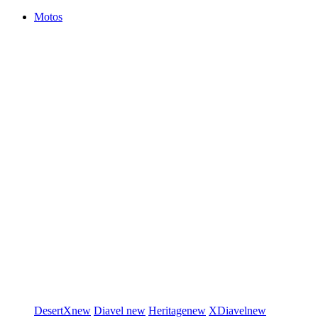
Motos
DesertX
new
Diavel
new
Heritage
new
XDiavel
new