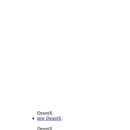
DesertX
new
DesertX
DesertX