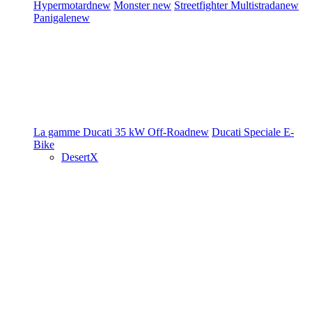
Hypermotard
new
Monster
new
Streetfighter
Multistrada
new
Panigale
new
La gamme Ducati
35 kW
Off-Road
new
Ducati Speciale
E-
Bike
DesertX