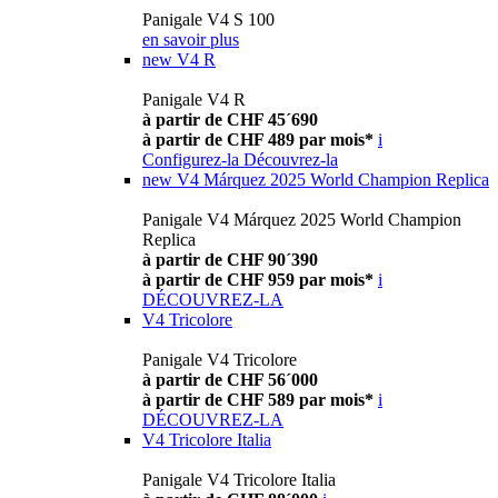
Panigale V4 S 100
en savoir plus
new
V4 R
Panigale V4 R
à partir de CHF 45´690
à partir de CHF 489 par mois*
i
Configurez-la
Découvrez-la
new
V4 Márquez 2025 World Champion Replica
Panigale V4 Márquez 2025 World Champion
Replica
à partir de CHF 90´390
à partir de CHF 959 par mois*
i
DÉCOUVREZ-LA
V4 Tricolore
Panigale V4 Tricolore
à partir de CHF 56´000
à partir de CHF 589 par mois*
i
DÉCOUVREZ-LA
V4 Tricolore Italia
Panigale V4 Tricolore Italia