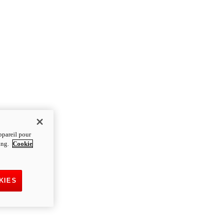
ppareil pour
ting.
Cookie
KIES