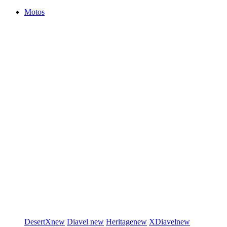
Motos
DesertX
new
Diavel
new
Heritage
new
XDiavel
new