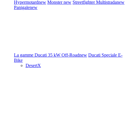
Hypermotard
new
Monster
new
Streetfighter
Multistrada
new
Panigale
new
La gamme Ducati
35 kW
Off-Road
new
Ducati Speciale
E-
Bike
DesertX