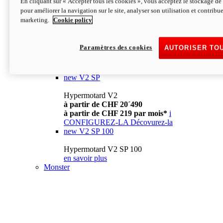
En cliquant sur « Accepter tous les cookies », vous acceptez le stockage de 
à partir de CHF 13´990
i
pour améliorer la navigation sur le site, analyser son utilisation et contribue
CONFIGUREZ-LA
Décovurez-la
marketing.
Cookie policy
new
V2
Hypermotard V2
Paramètres des cookies
AUTORISER TO
à partir de CHF 15´990
à partir de CHF 169 par mois*
i
CONFIGUREZ-LA
Décovurez-la
new
V2 SP
Hypermotard V2
à partir de CHF 20´490
à partir de CHF 219 par mois*
i
CONFIGUREZ-LA
Décovurez-la
new
V2 SP 100
Hypermotard V2 SP 100
en savoir plus
Monster