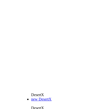
DesertX
new
DesertX
DesertX