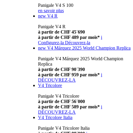
Panigale V4 S 100
en savoir plus
new
V4 R
Panigale V4 R
à partir de CHF 45´690
à partir de CHF 489 par mois*
i
Configurez-la
Découvrez-la
new
V4 Márquez 2025 World Champion Replica
Panigale V4 Márquez 2025 World Champion
Replica
à partir de CHF 90´390
à partir de CHF 959 par mois*
i
DÉCOUVREZ-LA
V4 Tricolore
Panigale V4 Tricolore
à partir de CHF 56´000
à partir de CHF 589 par mois*
i
DÉCOUVREZ-LA
V4 Tricolore Italia
Panigale V4 Tricolore Italia