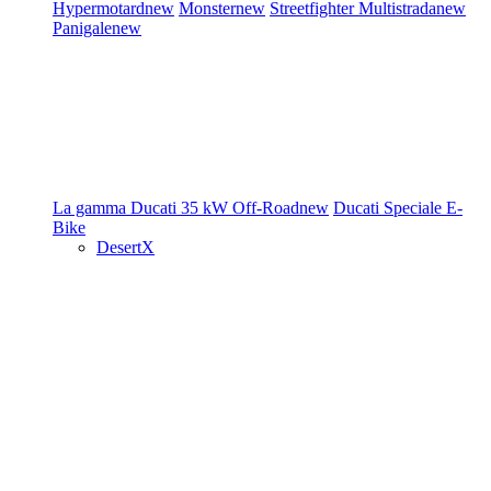
Hypermotard
new
Monster
new
Streetfighter
Multistrada
new
Panigale
new
La gamma Ducati
35 kW
Off-Road
new
Ducati Speciale
E-
Bike
DesertX