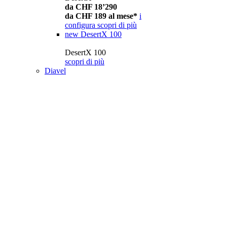
da CHF 18’290
da CHF 189 al mese*
i
configura
scopri di più
new
DesertX 100
DesertX 100
scopri di più
Diavel