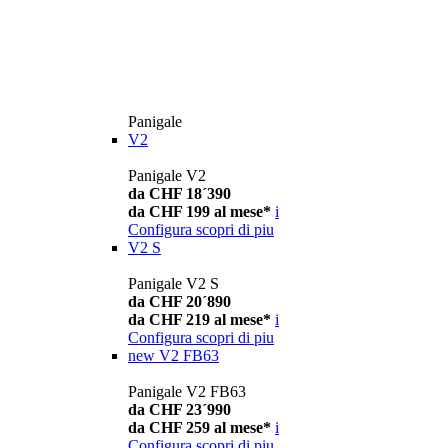
Panigale
V2
Panigale V2
da CHF 18´390
da CHF 199 al mese*
i
Configura
scopri di piu
V2 S
Panigale V2 S
da CHF 20´890
da CHF 219 al mese*
i
Configura
scopri di piu
new
V2 FB63
Panigale V2 FB63
da CHF 23´990
da CHF 259 al mese*
i
Configura
scopri di piu