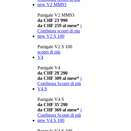
new
V2 MM93
Panigale V2 MM93
da CHF 23´990
da CHF 259 al mese*
i
Configura
scopri di piu
new
V2 S 100
Panigale V2 S 100
scopri di più
V4
Panigale V4
da CHF 29´290
da CHF 309 al mese*
i
Configura
Scopri di più
V4 S
Panigale V4 S
da CHF 35´290
da CHF 369 al mese*
i
Configura
Scopri di più
new
V4 S 100
Panigale V4 S 100