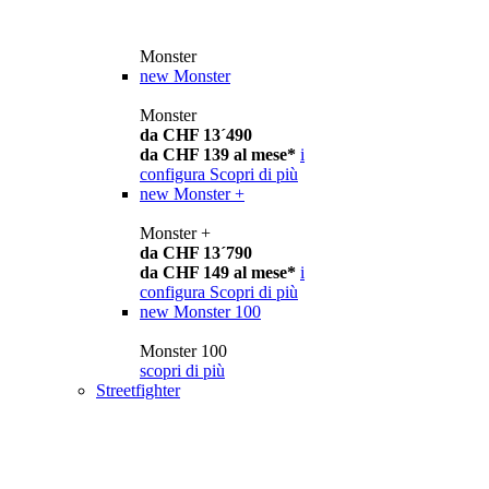
Monster
new
Monster
Monster
da CHF 13´490
da CHF 139 al mese*
i
configura
Scopri di più
new
Monster +
Monster +
da CHF 13´790
da CHF 149 al mese*
i
configura
Scopri di più
new
Monster 100
Monster 100
scopri di più
Streetfighter