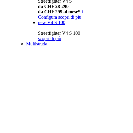
Streetfighter V4 S
da CHF 28´290
da CHF 299 al mese*
i
Configura
scopri di piu
new
V4 S 100
Streetfighter V4 S 100
scopri di più
Multistrada