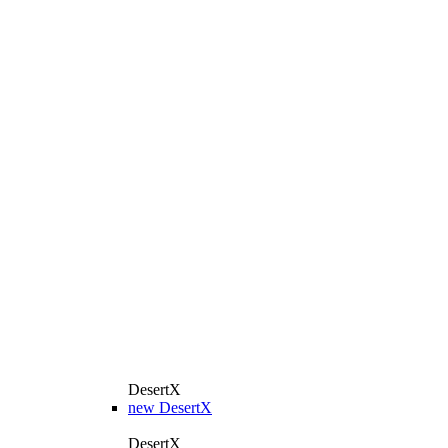
DesertX
new
DesertX
DesertX