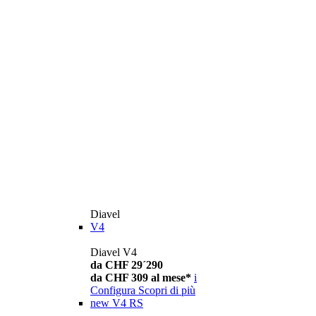
Diavel
V4
Diavel V4
da CHF 29´290
da CHF 309 al mese*
i
Configura
Scopri di più
new
V4 RS