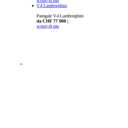
scopri di piu
V4 Lamborghini
Panigale V4 Lamborghini
da CHF 77´000
i
scopri di piu