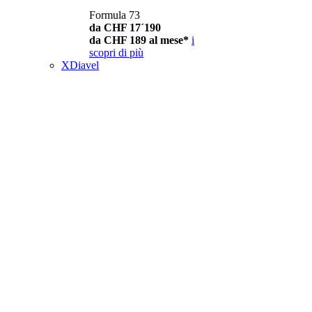
Formula 73
da CHF 17´190
da CHF 189 al mese*
i
scopri di più
XDiavel