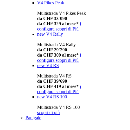
V4 Pikes Peak
Multistrada V4 Pikes Peak
da CHF 33´090
da CHF 329 al mese*
i
configura
scopri di Più
new
V4 Rally
Multistrada V4 Rally
da CHF 29´290
da CHF 309 al mese*
i
configura
scopri di Più
new
V4 RS
Multistrada V4 RS
da CHF 39’690
da CHF 419 al mese*
i
configura
scopri di Più
new
V4 RS 100
Multistrada V4 RS 100
scopri di più
Panigale