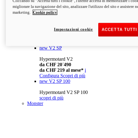
Cliccando su “Accetta tutti i cookie”, l'utente accetta di memorizzare i cook
da CHF 13´990
i
migliorare la navigazione del sito, analizzare l'utilizzo del sito e assistere ne
Configura
Scopri di più
marketing.
Cookie policy
new
V2
Hypermotard V2
Impostazioni cookie
ACCETTA TUTTI
da CHF 15´990
da CHF 169 al mese*
i
Configura
Scopri di più
new
V2 SP
Hypermotard V2
da CHF 20´490
da CHF 219 al mese*
i
Configura
Scopri di più
new
V2 SP 100
Hypermotard V2 SP 100
scopri di più
Monster