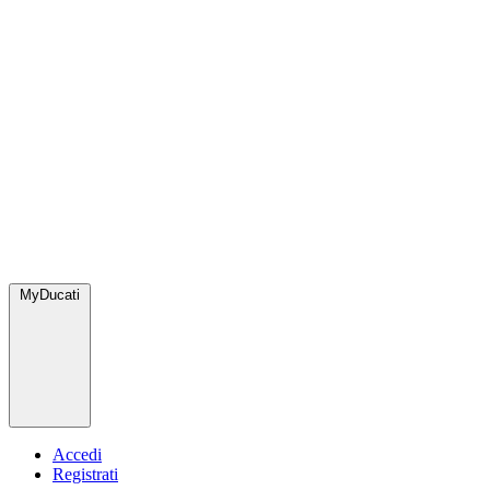
MyDucati
Accedi
Registrati