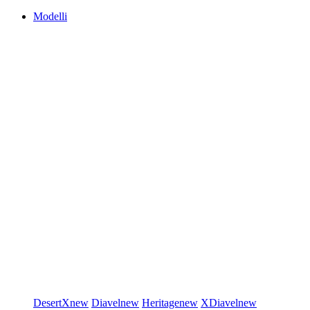
Modelli
DesertX
new
Diavel
new
Heritage
new
XDiavel
new