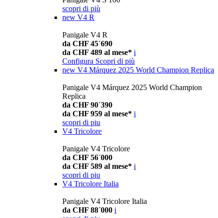
scopri di più
new
V4 R
Panigale V4 R
da CHF 45´690
da CHF 489 al mese*
i
Configura
Scopri di più
new
V4 Márquez 2025 World Champion Replica
Panigale V4 Márquez 2025 World Champion
Replica
da CHF 90´390
da CHF 959 al mese*
i
scopri di piu
V4 Tricolore
Panigale V4 Tricolore
da CHF 56´000
da CHF 589 al mese*
i
scopri di piu
V4 Tricolore Italia
Panigale V4 Tricolore Italia
da CHF 88´000
i