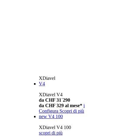
XDiavel
V4
XDiavel V4
da CHF 31´290
da CHF 329 al mese*
i
Configura
Scopri di più
new
V4 100
XDiavel V4 100
scopri di più