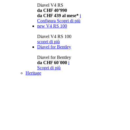
Diavel V4 RS
da CHF 40’990
da CHF 439 al mese*
i
Configura
Scopri di più
new
V4 RS 100
Diavel V4 RS 100
scopri di più
Diavel for Bentley
Diavel for Bentley
da CHF 60´000
i
Scopri di più
Heritage