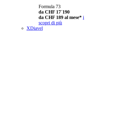
Formula 73
da CHF 17´190
da CHF 189 al mese*
i
scopri di più
XDiavel