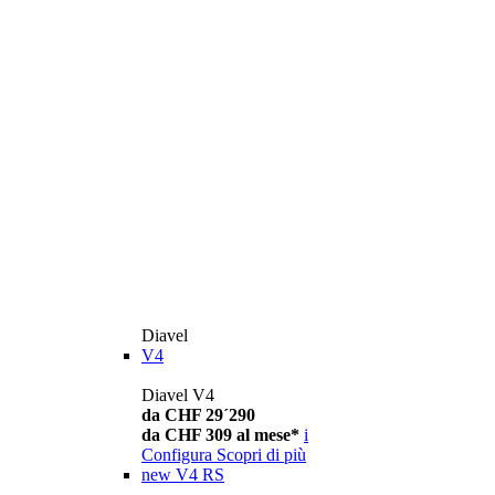
Diavel
V4
Diavel V4
da CHF 29´290
da CHF 309 al mese*
i
Configura
Scopri di più
new
V4 RS