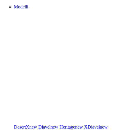
Modelli
DesertX
new
Diavel
new
Heritage
new
XDiavel
new