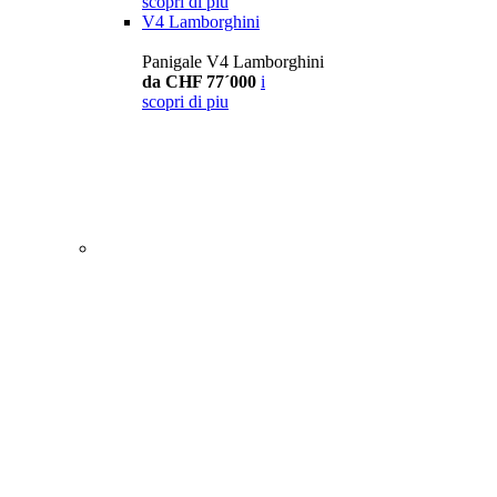
scopri di piu
V4 Lamborghini
Panigale V4 Lamborghini
da CHF 77´000
i
scopri di piu