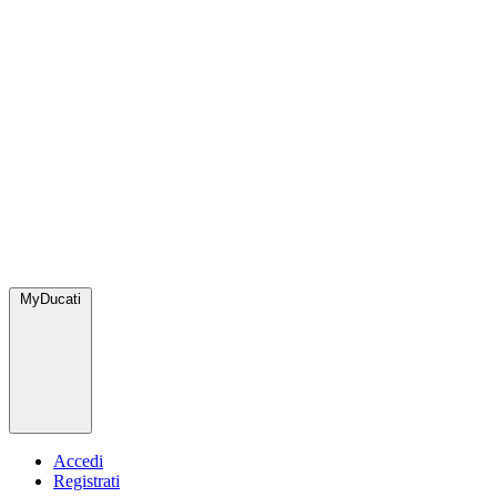
MyDucati
Accedi
Registrati