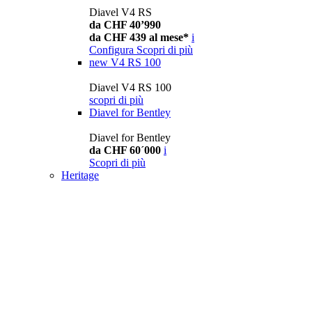
Diavel V4 RS
da CHF 40’990
da CHF 439 al mese*
i
Configura
Scopri di più
new
V4 RS 100
Diavel V4 RS 100
scopri di più
Diavel for Bentley
Diavel for Bentley
da CHF 60´000
i
Scopri di più
Heritage