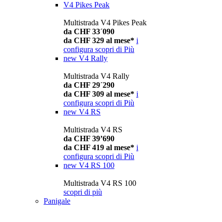
V4 Pikes Peak
Multistrada V4 Pikes Peak
da CHF 33´090
da CHF 329 al mese*
i
configura
scopri di Più
new
V4 Rally
Multistrada V4 Rally
da CHF 29´290
da CHF 309 al mese*
i
configura
scopri di Più
new
V4 RS
Multistrada V4 RS
da CHF 39’690
da CHF 419 al mese*
i
configura
scopri di Più
new
V4 RS 100
Multistrada V4 RS 100
scopri di più
Panigale