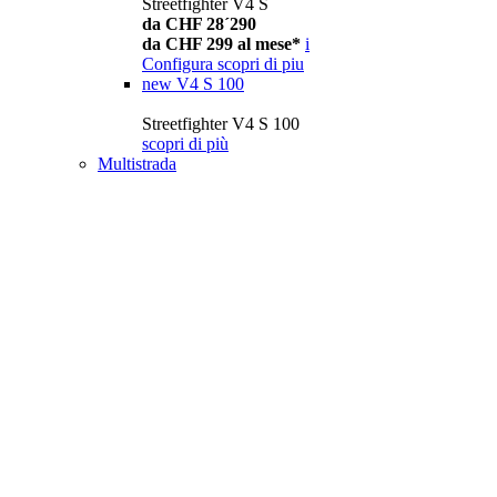
Streetfighter V4 S
da CHF 28´290
da CHF 299 al mese*
i
Configura
scopri di piu
new
V4 S 100
Streetfighter V4 S 100
scopri di più
Multistrada