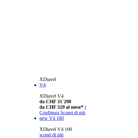
XDiavel
V4
XDiavel V4
da CHF 31´290
da CHF 329 al mese*
i
Configura
Scopri di più
new
V4 100
XDiavel V4 100
scopri di più