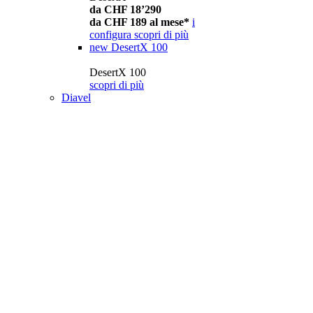
da CHF 18’290
da CHF 189 al mese*
i
configura
scopri di più
new
DesertX 100
DesertX 100
scopri di più
Diavel