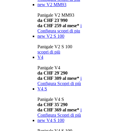
new
V2 MM93
Panigale V2 MM93
da CHF 23´990
da CHF 259 al mese*
i
Configura
scopri di piu
new
V2 S 100
Panigale V2 S 100
scopri di più
V4
Panigale V4
da CHF 29´290
da CHF 309 al mese*
i
Configura
Scopri di più
V4 S
Panigale V4 S
da CHF 35´290
da CHF 369 al mese*
i
Configura
Scopri di più
new
V4 S 100
Panigale V4 S 100