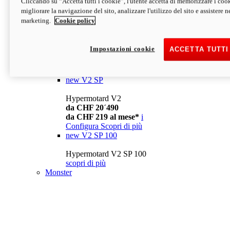
Cliccando su “Accetta tutti i cookie”, l'utente accetta di memorizzare i cook
da CHF 13´990
i
migliorare la navigazione del sito, analizzare l'utilizzo del sito e assistere ne
Configura
Scopri di più
marketing.
Cookie policy
new
V2
Hypermotard V2
Impostazioni cookie
ACCETTA TUTTI
da CHF 15´990
da CHF 169 al mese*
i
Configura
Scopri di più
new
V2 SP
Hypermotard V2
da CHF 20´490
da CHF 219 al mese*
i
Configura
Scopri di più
new
V2 SP 100
Hypermotard V2 SP 100
scopri di più
Monster