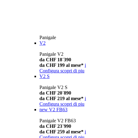
Panigale
V2
Panigale V2
da CHF 18´390
da CHF 199 al mese*
i
Configura
scopri di piu
V2 S
Panigale V2 S
da CHF 20´890
da CHF 219 al mese*
i
Configura
scopri di piu
new
V2 FB63
Panigale V2 FB63
da CHF 23´990
da CHF 259 al mese*
i
Configura
scopri di piu