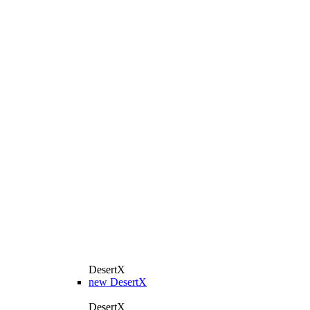
DesertX
new
DesertX
DesertX