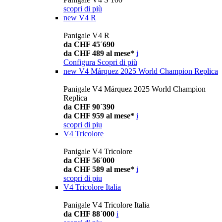
scopri di più
new
V4 R
Panigale V4 R
da CHF 45´690
da CHF 489 al mese*
i
Configura
Scopri di più
new
V4 Márquez 2025 World Champion Replica
Panigale V4 Márquez 2025 World Champion
Replica
da CHF 90´390
da CHF 959 al mese*
i
scopri di piu
V4 Tricolore
Panigale V4 Tricolore
da CHF 56´000
da CHF 589 al mese*
i
scopri di piu
V4 Tricolore Italia
Panigale V4 Tricolore Italia
da CHF 88´000
i