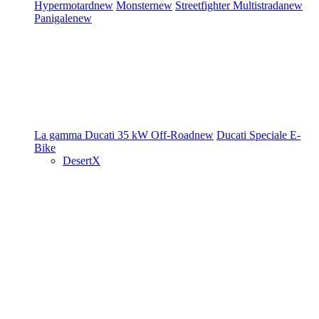
Hypermotard
new
Monster
new
Streetfighter
Multistrada
new
Panigale
new
La gamma Ducati
35 kW
Off-Road
new
Ducati Speciale
E-
Bike
DesertX