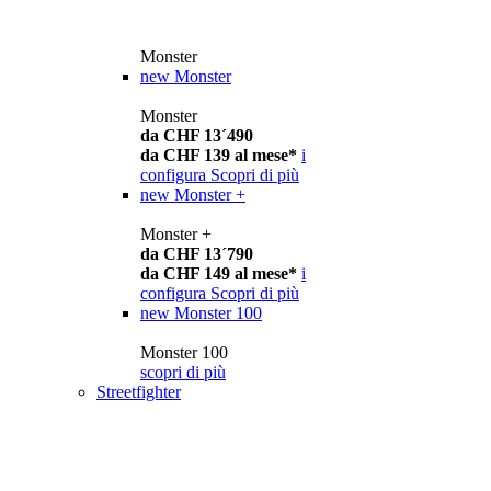
Monster
new
Monster
Monster
da CHF 13´490
da CHF 139 al mese*
i
configura
Scopri di più
new
Monster +
Monster +
da CHF 13´790
da CHF 149 al mese*
i
configura
Scopri di più
new
Monster 100
Monster 100
scopri di più
Streetfighter