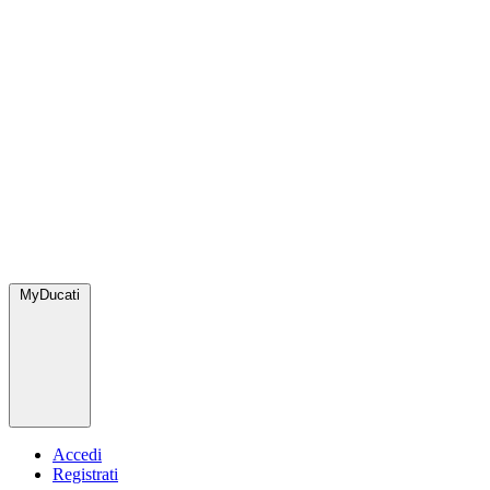
MyDucati
Accedi
Registrati