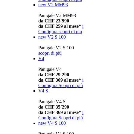
new
V2 MM93
Panigale V2 MM93
da CHF 23´990
da CHF 259 al mese*
i
Configura
scopri di piu
new
V2 S 100
Panigale V2 S 100
scopri di più
V4
Panigale V4
da CHF 29´290
da CHF 309 al mese*
i
Configura
Scopri di più
V4 S
Panigale V4 S
da CHF 35´290
da CHF 369 al mese*
i
Configura
Scopri di più
new
V4 S 100
Panigale V4 S 100