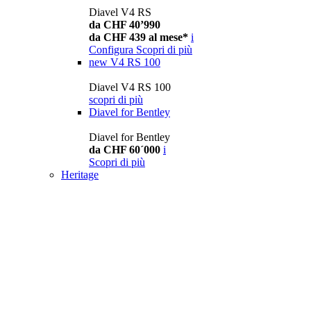
Diavel V4 RS
da CHF 40’990
da CHF 439 al mese*
i
Configura
Scopri di più
new
V4 RS 100
Diavel V4 RS 100
scopri di più
Diavel for Bentley
Diavel for Bentley
da CHF 60´000
i
Scopri di più
Heritage