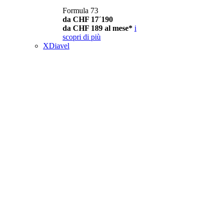
Formula 73
da CHF 17´190
da CHF 189 al mese*
i
scopri di più
XDiavel