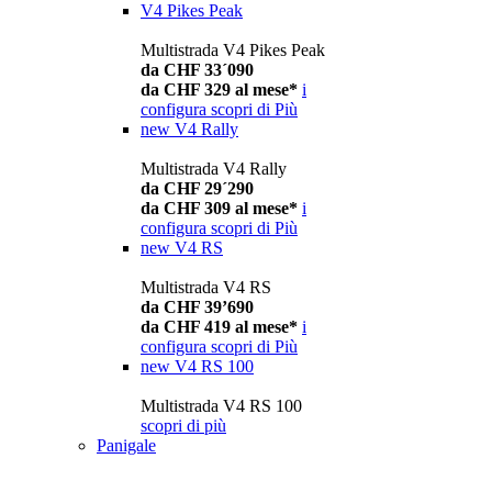
V4 Pikes Peak
Multistrada V4 Pikes Peak
da CHF 33´090
da CHF 329 al mese*
i
configura
scopri di Più
new
V4 Rally
Multistrada V4 Rally
da CHF 29´290
da CHF 309 al mese*
i
configura
scopri di Più
new
V4 RS
Multistrada V4 RS
da CHF 39’690
da CHF 419 al mese*
i
configura
scopri di Più
new
V4 RS 100
Multistrada V4 RS 100
scopri di più
Panigale