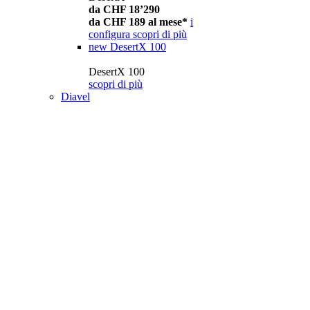
da CHF 18’290
da CHF 189 al mese*
i
configura
scopri di più
new
DesertX 100
DesertX 100
scopri di più
Diavel