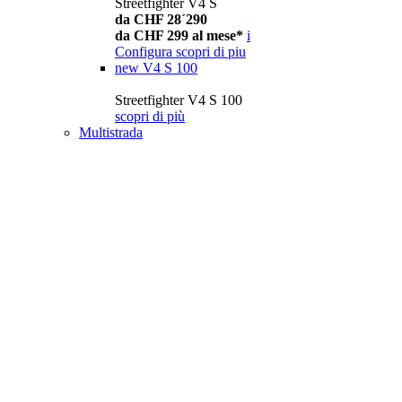
Streetfighter V4 S
da CHF 28´290
da CHF 299 al mese*
i
Configura
scopri di piu
new
V4 S 100
Streetfighter V4 S 100
scopri di più
Multistrada