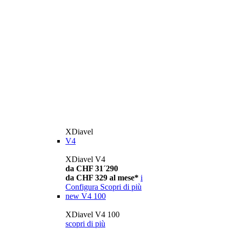
XDiavel
V4
XDiavel V4
da CHF 31´290
da CHF 329 al mese*
i
Configura
Scopri di più
new
V4 100
XDiavel V4 100
scopri di più