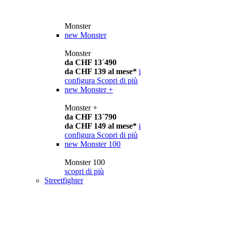
Monster
new
Monster
Monster
da CHF 13´490
da CHF 139 al mese*
i
configura
Scopri di più
new
Monster +
Monster +
da CHF 13´790
da CHF 149 al mese*
i
configura
Scopri di più
new
Monster 100
Monster 100
scopri di più
Streetfighter