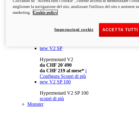
Cliccando su “Accetta tutti i cookie”, l'utente accetta di memorizzare i cook
da CHF 13´990
i
migliorare la navigazione del sito, analizzare l'utilizzo del sito e assistere ne
Configura
Scopri di più
marketing.
Cookie policy
new
V2
Hypermotard V2
Impostazioni cookie
ACCETTA TUTTI
da CHF 15´990
da CHF 169 al mese*
i
Configura
Scopri di più
new
V2 SP
Hypermotard V2
da CHF 20´490
da CHF 219 al mese*
i
Configura
Scopri di più
new
V2 SP 100
Hypermotard V2 SP 100
scopri di più
Monster