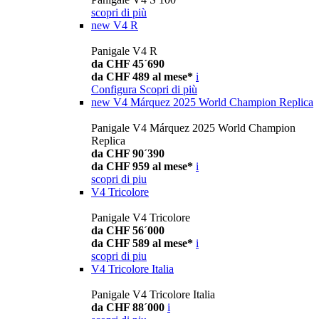
scopri di più
new
V4 R
Panigale V4 R
da CHF 45´690
da CHF 489 al mese*
i
Configura
Scopri di più
new
V4 Márquez 2025 World Champion Replica
Panigale V4 Márquez 2025 World Champion
Replica
da CHF 90´390
da CHF 959 al mese*
i
scopri di piu
V4 Tricolore
Panigale V4 Tricolore
da CHF 56´000
da CHF 589 al mese*
i
scopri di piu
V4 Tricolore Italia
Panigale V4 Tricolore Italia
da CHF 88´000
i