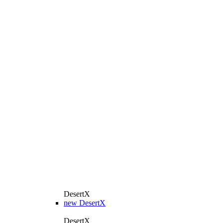
DesertX
new
DesertX
DesertX