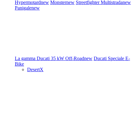
Hypermotard
new
Monster
new
Streetfighter
Multistrada
new
Panigale
new
La gamma Ducati
35 kW
Off-Road
new
Ducati Speciale
E-
Bike
DesertX