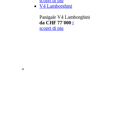
scopri di piu
V4 Lamborghini
Panigale V4 Lamborghini
da CHF 77´000
i
scopri di piu