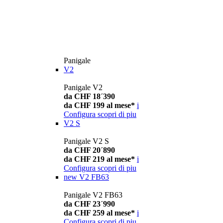
Panigale
V2
Panigale V2
da CHF 18´390
da CHF 199 al mese*
i
Configura
scopri di piu
V2 S
Panigale V2 S
da CHF 20´890
da CHF 219 al mese*
i
Configura
scopri di piu
new
V2 FB63
Panigale V2 FB63
da CHF 23´990
da CHF 259 al mese*
i
Configura
scopri di piu