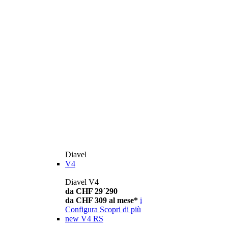
Diavel
V4
Diavel V4
da CHF 29´290
da CHF 309 al mese*
i
Configura
Scopri di più
new
V4 RS