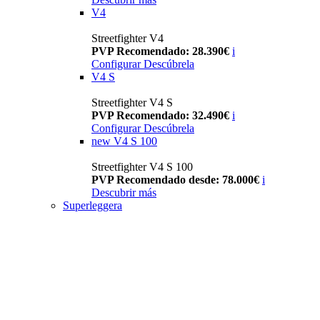
V4
Streetfighter V4
PVP Recomendado: 28.390€
i
Configurar
Descúbrela
V4 S
Streetfighter V4 S
PVP Recomendado: 32.490€
i
Configurar
Descúbrela
new
V4 S 100
Streetfighter V4 S 100
PVP Recomendado desde: 78.000€
i
Descubrir más
Superleggera