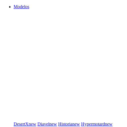
Modelos
DesertX
new
Diavel
new
Historia
new
Hypermotard
new