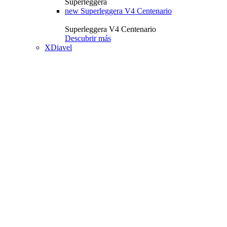
Superleggera
new
Superleggera V4 Centenario
Superleggera V4 Centenario
Descubrir más
XDiavel