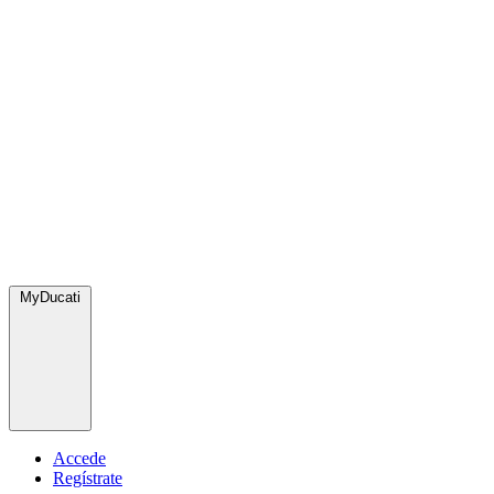
MyDucati
Accede
Regístrate