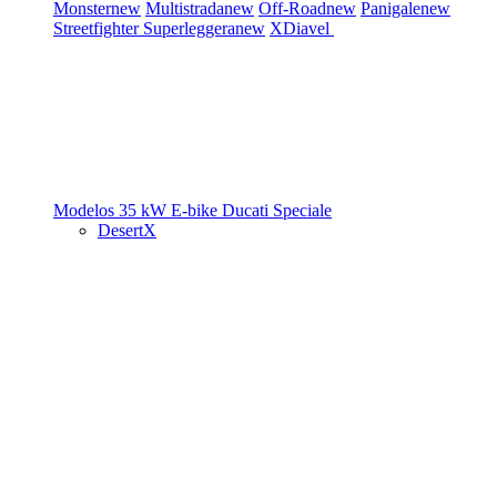
Monster
new
Multistrada
new
Off-Road
new
Panigale
new
Streetfighter
Superleggera
new
XDiavel
Modelos 35 kW
E-bike
Ducati Speciale
DesertX