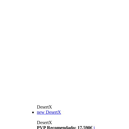
DesertX
new
DesertX
DesertX
PVP Recomendado: 17.590€
i