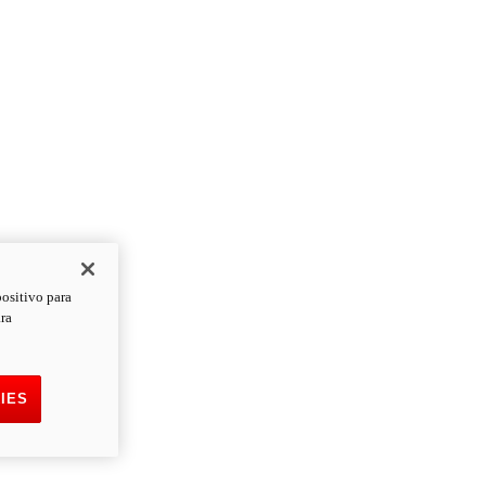
positivo para
ara
IES