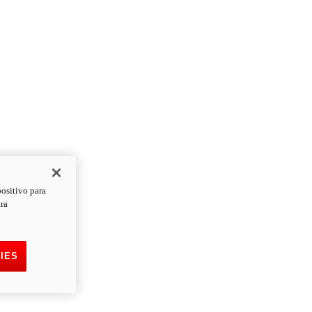
positivo para
ara
IES