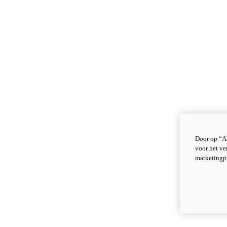
Door op “Al
voor het ve
marketingp