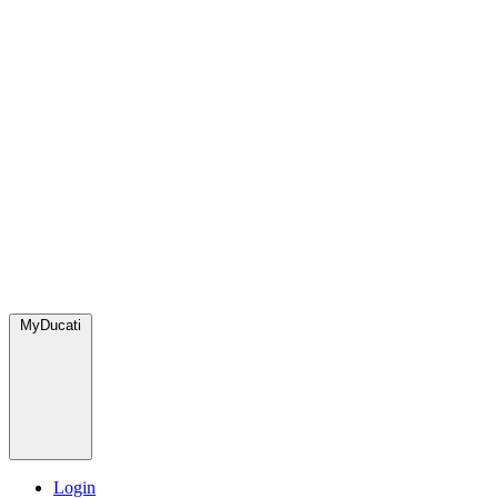
MyDucati
Login