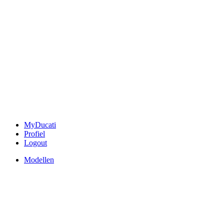
MyDucati
Profiel
Logout
Modellen