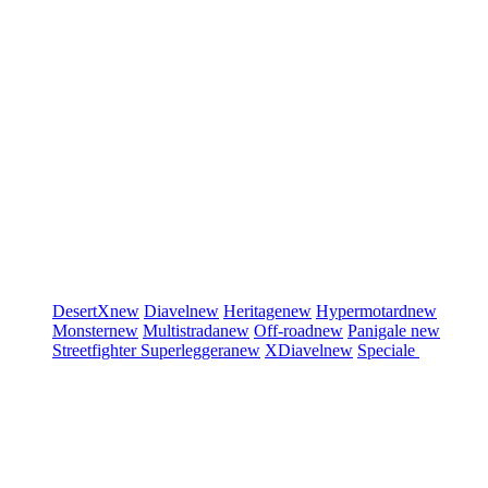
DesertX
new
Diavel
new
Heritage
new
Hypermotard
new
Monster
new
Multistrada
new
Off-road
new
Panigale
new
Streetfighter
Superleggera
new
XDiavel
new
Speciale