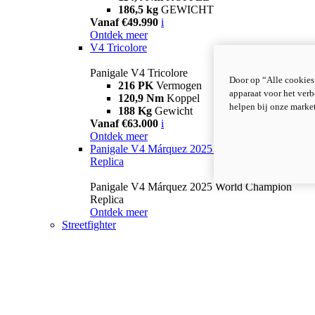
186,5 kg
GEWICHT
Vanaf €49.990
i
Ontdek meer
V4 Tricolore
Panigale V4 Tricolore
Door op “Alle cookies
216 PK
Vermogen
apparaat voor het verb
120,9 Nm
Koppel
helpen bij onze marke
188 Kg
Gewicht
Vanaf €63.000
i
Ontdek meer
Panigale V4 Márquez 2025 World Champion
Replica
Panigale V4 Márquez 2025 World Champion
Replica
Ontdek meer
Streetfighter