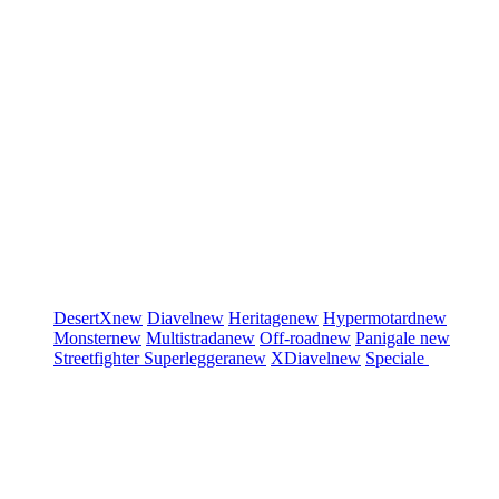
DesertX
new
Diavel
new
Heritage
new
Hypermotard
new
Monster
new
Multistrada
new
Off-road
new
Panigale
new
Streetfighter
Superleggera
new
XDiavel
new
Speciale