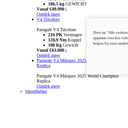
186,5 kg
GEWICHT
Vanaf €49.990
i
Ontdek meer
V4 Tricolore
Panigale V4 Tricolore
Door op “Alle cookies
216 PK
Vermogen
apparaat voor het verb
120,9 Nm
Koppel
helpen bij onze marke
188 Kg
Gewicht
Vanaf €63.000
i
Ontdek meer
Panigale V4 Márquez 2025 World Champion
Replica
Panigale V4 Márquez 2025 World Champion
Replica
Ontdek meer
Streetfighter