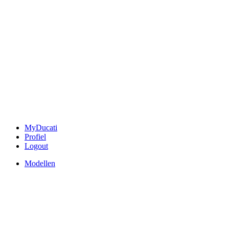
MyDucati
Profiel
Logout
Modellen