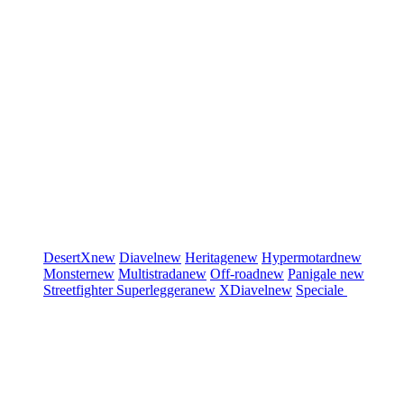
DesertX
new
Diavel
new
Heritage
new
Hypermotard
new
Monster
new
Multistrada
new
Off-road
new
Panigale
new
Streetfighter
Superleggera
new
XDiavel
new
Speciale