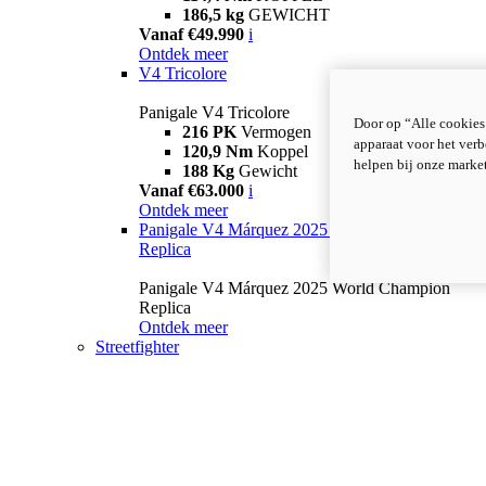
186,5 kg
GEWICHT
Vanaf €49.990
i
Ontdek meer
V4 Tricolore
Panigale V4 Tricolore
Door op “Alle cookies
216 PK
Vermogen
apparaat voor het verb
120,9 Nm
Koppel
helpen bij onze marke
188 Kg
Gewicht
Vanaf €63.000
i
Ontdek meer
Panigale V4 Márquez 2025 World Champion
Replica
Panigale V4 Márquez 2025 World Champion
Replica
Ontdek meer
Streetfighter