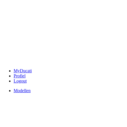
MyDucati
Profiel
Logout
Modellen