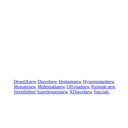
DesertX
new
Diavel
new
Heritage
new
Hypermotard
new
Monster
new
Multistrada
new
Off-road
new
Panigale
new
Streetfighter
Superleggera
new
XDiavel
new
Speciale