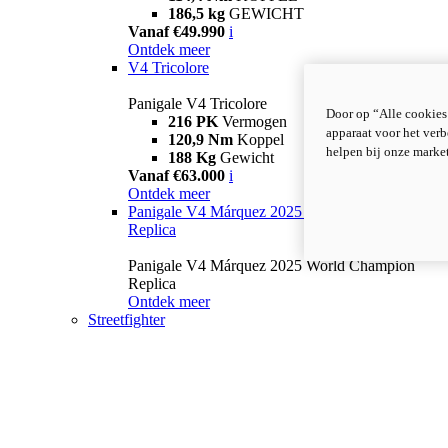
186,5 kg
GEWICHT
Vanaf €49.990
i
Ontdek meer
V4 Tricolore
Panigale V4 Tricolore
Door op “Alle cookies
216 PK
Vermogen
apparaat voor het verb
120,9 Nm
Koppel
helpen bij onze marke
188 Kg
Gewicht
Vanaf €63.000
i
Ontdek meer
Panigale V4 Márquez 2025 World Champion
Replica
Panigale V4 Márquez 2025 World Champion
Replica
Ontdek meer
Streetfighter