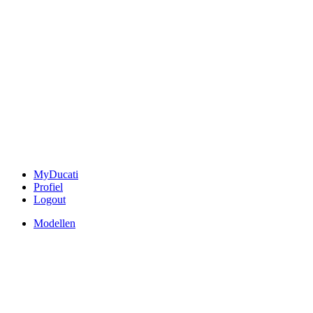
MyDucati
Profiel
Logout
Modellen