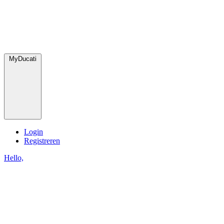
MyDucati
Login
Registreren
Hello,