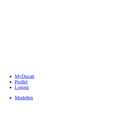
MyDucati
Profiel
Logout
Modellen