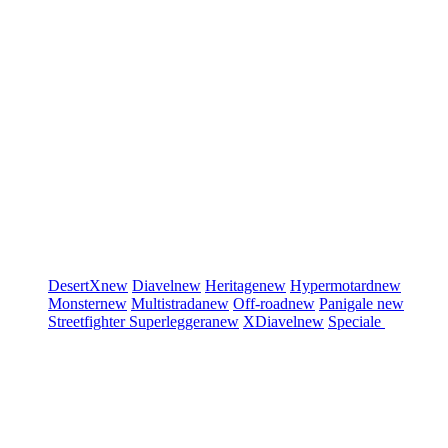
DesertX
new
Diavel
new
Heritage
new
Hypermotard
new
Monster
new
Multistrada
new
Off-road
new
Panigale
new
Streetfighter
Superleggera
new
XDiavel
new
Speciale