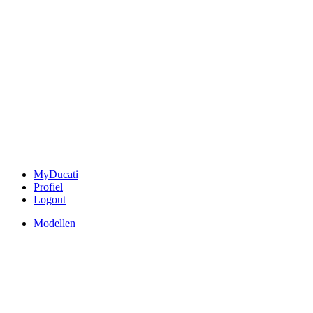
MyDucati
Profiel
Logout
Modellen