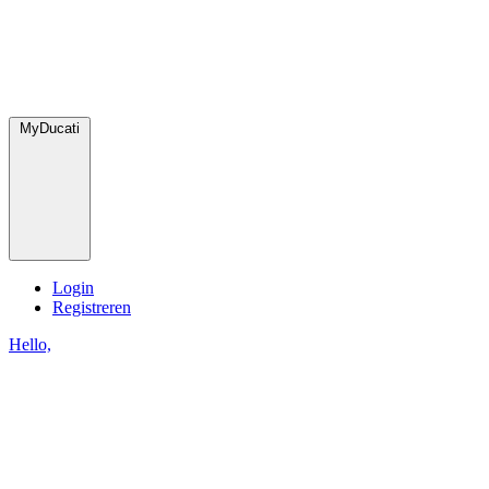
MyDucati
Login
Registreren
Hello,