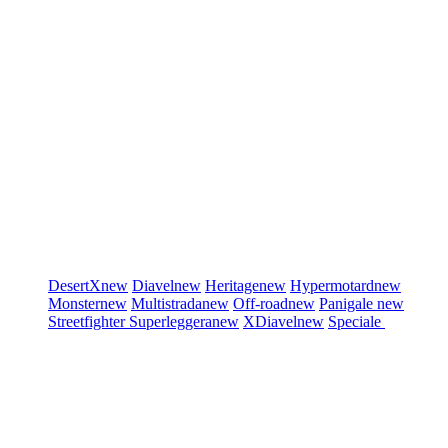
DesertX
new
Diavel
new
Heritage
new
Hypermotard
new
Monster
new
Multistrada
new
Off-road
new
Panigale
new
Streetfighter
Superleggera
new
XDiavel
new
Speciale